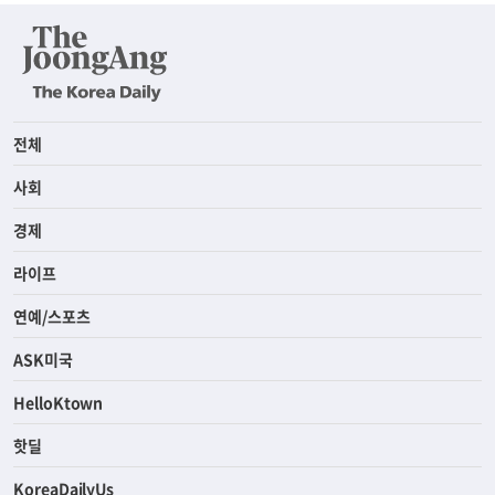
전체
사회
경제
라이프
연예/스포츠
ASK미국
HelloKtown
핫딜
KoreaDailyUs