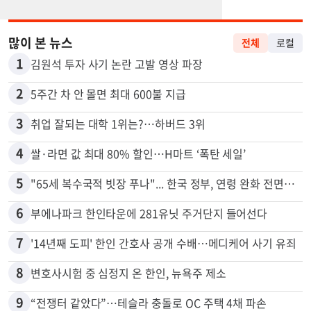
많이 본 뉴스
전체
로컬
1
김원석 투자 사기 논란 고발 영상 파장
2
5주간 차 안 몰면 최대 600불 지급
3
취업 잘되는 대학 1위는?…하버드 3위
4
쌀·라면 값 최대 80% 할인…H마트 ‘폭탄 세일’
5
"65세 복수국적 빗장 푸나"... 한국 정부, 연령 완화 전면 추진
6
부에나파크 한인타운에 281유닛 주거단지 들어선다
7
'14년째 도피' 한인 간호사 공개 수배…메디케어 사기 유죄
8
변호사시험 중 심정지 온 한인, 뉴욕주 제소
9
“전쟁터 같았다”…테슬라 충돌로 OC 주택 4채 파손