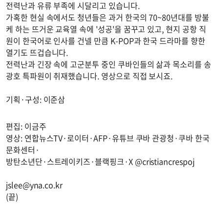
전력난과 유류 부족에 시달리고 있습니다.
가혹한 현실 속에서도 청년들은 과거 한국의 70~80년대를 방불
케 하는 뜨거운 교육열 속에 '성공'을 꿈꾸고 있고, 현지 공항 직
원이 한국어로 인사를 건넬 만큼 K-POP과 한국 드라마를 향한
열기도 뜨겁습니다.
전력난과 긴장 속에 고군분투 중인 쿠바인들의 삶과 목소리를 송
광호 특파원이 취재했습니다. 영상으로 직접 보시죠.
기획·구성: 이준삼
편집: 이금주
영상: 연합뉴스TV·로이터·AFP·유튜브 쿠바 관광청·쿠바 한국
문화센터·
방탄소년단·스트레이키즈·블랙핑크·X @cristiancrespoj
jslee@yna.co.kr
(끝)