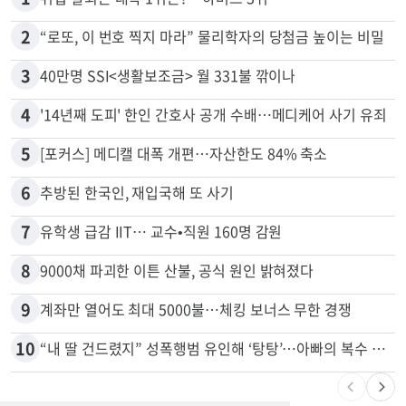
많이 본 뉴스
전체
로컬
1
취업 잘되는 대학 1위는?…하버드 3위
2
“로또, 이 번호 찍지 마라” 물리학자의 당첨금 높이는 비밀
3
40만명 SSI<생활보조금> 월 331불 깎이나
4
'14년째 도피' 한인 간호사 공개 수배…메디케어 사기 유죄
5
[포커스] 메디캘 대폭 개편…자산한도 84% 축소
6
추방된 한국인, 재입국해 또 사기
7
유학생 급감 IIT… 교수•직원 160명 감원
8
9000채 파괴한 이튼 산불, 공식 원인 밝혀졌다
9
계좌만 열어도 최대 5000불…체킹 보너스 무한 경쟁
10
“내 딸 건드렸지” 성폭행범 유인해 ‘탕탕’…아빠의 복수 결말