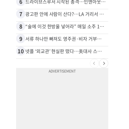
6
16
드라이브스루서 시작된 총격…인앤아웃 참사 영상 공개
7
17
광고판 안에 사람이 산다?…LA 거리서 화제
8
18
“술에 이것 한방울 넣어라” 매일 소주 1병 까는 91세의 철칙
9
19
서류 하나만 빠져도 영주권·비자 거부…심사관 재량권 대폭 확대
비영리
10
20
넷플 ‘외교관’ 현실판 떴다…美대사 스틸 지키는 ‘신 스틸러’