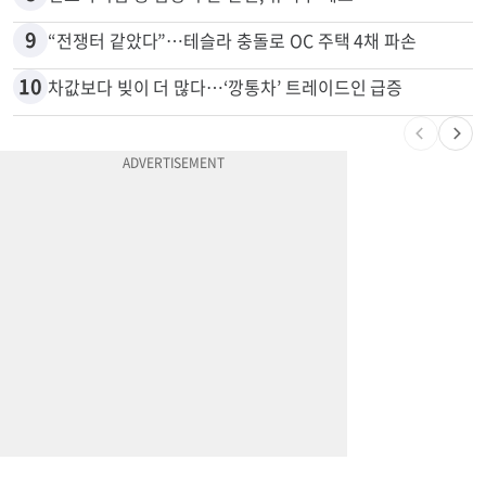
8
변호사시험 중 심정지 온 한인, 뉴욕주 제소
9
“전쟁터 같았다”…테슬라 충돌로 OC 주택 4채 파손
10
차값보다 빚이 더 많다…‘깡통차’ 트레이드인 급증