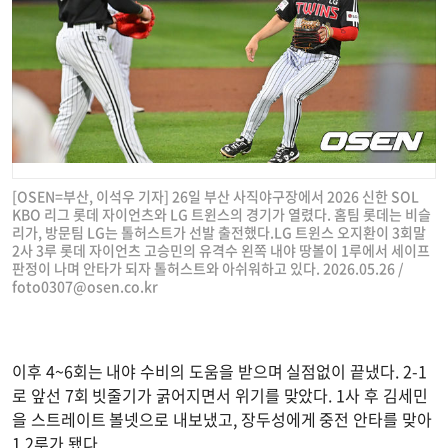
[OSEN=부산, 이석우 기자] 26일 부산 사직야구장에서 2026 신한 SOL
KBO 리그 롯데 자이언츠와 LG 트윈스의 경기가 열렸다. 홈팀 롯데는 비슬
리가, 방문팀 LG는 톨허스트가 선발 출전했다.LG 트윈스 오지환이 3회말
2사 3루 롯데 자이언츠 고승민의 유격수 왼쪽 내야 땅볼이 1루에서 세이프
판정이 나며 안타가 되자 톨허스트와 아쉬워하고 있다. 2026.05.26 /
foto0307@osen.co.kr
이후 4~6회는 내야 수비의 도움을 받으며 실점없이 끝냈다. 2-1
로 앞선 7회 빗줄기가 굵어지면서 위기를 맞았다. 1사 후 김세민
을 스트레이트 볼넷으로 내보냈고, 장두성에게 중전 안타를 맞아
1,2루가 됐다.