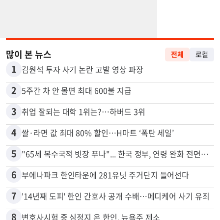
많이 본 뉴스
전체
로컬
1
김원석 투자 사기 논란 고발 영상 파장
2
5주간 차 안 몰면 최대 600불 지급
3
취업 잘되는 대학 1위는?…하버드 3위
4
쌀·라면 값 최대 80% 할인…H마트 ‘폭탄 세일’
5
"65세 복수국적 빗장 푸나"... 한국 정부, 연령 완화 전면 추진
6
부에나파크 한인타운에 281유닛 주거단지 들어선다
7
'14년째 도피' 한인 간호사 공개 수배…메디케어 사기 유죄