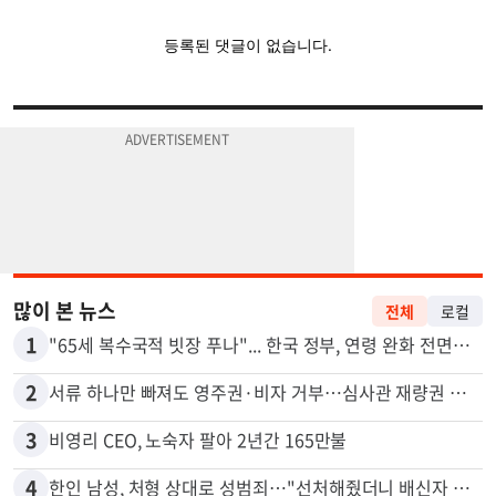
많이 본 뉴스
전체
로컬
1
"65세 복수국적 빗장 푸나"... 한국 정부, 연령 완화 전면 추진
2
서류 하나만 빠져도 영주권·비자 거부…심사관 재량권 대폭 확대
3
비영리 CEO, 노숙자 팔아 2년간 165만불
4
한인 남성, 처형 상대로 성범죄…"선처해줬더니 배신자 취급"