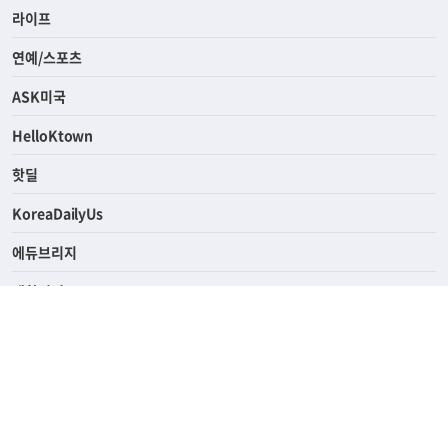
라이프
연예/스포츠
ASK미국
HelloKtown
핫딜
KoreaDailyUs
에듀브리지
생활영어
업소록
의료관광
해피빌리지
ABOUT
ADVERTISING
PRIVACY POLICY
TERMS OF SERVICE
윤리경영
고객센터