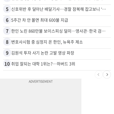
5
신호위반 후 달아난 배달기사…경찰 잠복해 잡고보니 ‘반전’
6
5주간 차 안 몰면 최대 600불 지급
7
한인 노린 860만불 보이스피싱 덜미…영사관·한국 검찰 사칭
8
변호사시험 중 심정지 온 한인, 뉴욕주 제소
9
김원석 투자 사기 논란 고발 영상 파장
10
취업 잘되는 대학 1위는?…하버드 3위