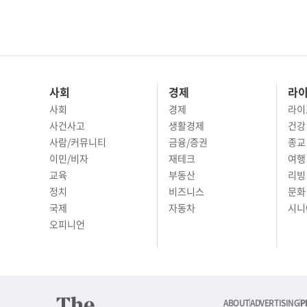
사회
경제
라
사회
경제
라이
사건사고
생활경제
건강
사람/커뮤니티
금융/증권
종교
이민/비자
재테크
여행 
교육
부동산
리빙
정치
비즈니스
문화 
국제
자동차
시니
오피니언
ABOUT
ADVERTISING
P