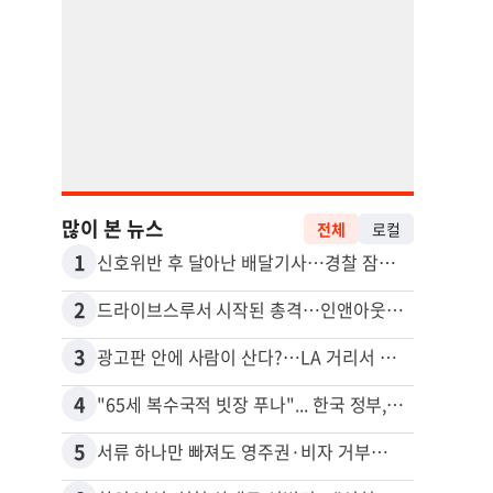
많이 본 뉴스
전체
로컬
1
11
신호위반 후 달아난 배달기사…경찰 잠복해 잡고보니 ‘반전’
5주간
2
12
드라이브스루서 시작된 총격…인앤아웃 참사 영상 공개
3
13
광고판 안에 사람이 산다?…LA 거리서 화제
포드 
4
14
"65세 복수국적 빗장 푸나"... 한국 정부, 연령 완화 전면 추진
5
15
서류 하나만 빠져도 영주권·비자 거부…심사관 재량권 대폭 확대