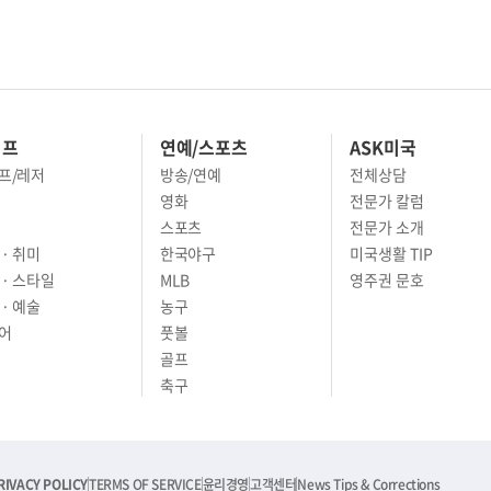
이프
연예/스포츠
ASK미국
프/레저
방송/연예
전체상담
영화
전문가 칼럼
스포츠
전문가 소개
· 취미
한국야구
미국생활 TIP
 · 스타일
MLB
영주권 문호
· 예술
농구
어
풋볼
골프
축구
RIVACY POLICY
TERMS OF SERVICE
윤리경영
고객센터
News Tips & Corrections