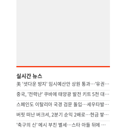
실시간 뉴스
美 '셧다운 방지' 임시예산안 상원 통과…'유권자 ID법'은 좌절
중국, '전력난' 쿠바에 태양광 발전 키트 5천 대 기증
스페인도 이탈리아 국경 검문 돌입…세우타발 갈등 고조
버핏 떠난 버크셔, 2분기 순익 2배로…현금 쌓기서 투자로 전환
'축구의 신' 메시 부친 별세…스타 아들 뒤에 선 조용한 조력자