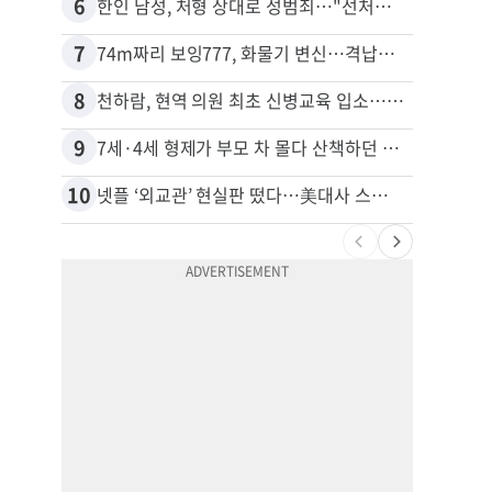
6
16
한인 남성, 처형 상대로 성범죄…"선처해줬더니 배신자 취급"
비영리
7
17
74m짜리 보잉777, 화물기 변신…격납고서 ‘보물’ 찾는 인천공항
8
18
천하람, 현역 의원 최초 신병교육 입소…논산서 2박3일 생활
40대
9
19
7세·4세 형제가 부모 차 몰다 산책하던 여성 들이받아
10
20
넷플 ‘외교관’ 현실판 떴다…美대사 스틸 지키는 ‘신 스틸러’
김원석