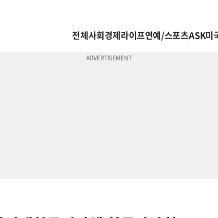
전체
사회
경제
라이프
연예/스포츠
ASK미