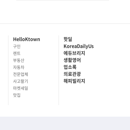
HelloKtown
핫딜
KoreaDailyUs
구인
에듀브리지
렌트
생활영어
부동산
업소록
자동차
의료관광
전문업체
해피빌리지
사고팔기
마켓세일
맛집