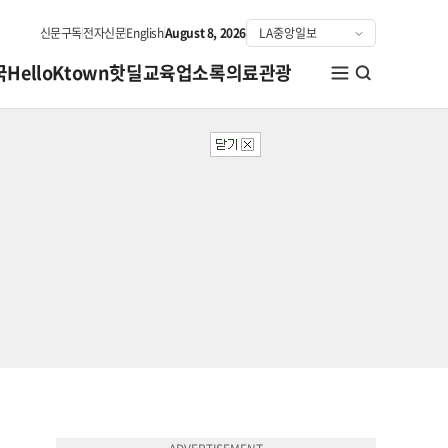
신문구독
전자신문
English
August 8, 2026
국
HelloKtown
핫딜
교육
업소록
의료관광