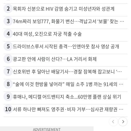
2
목회자 신분으로 HIV 감염 숨기고 미성년자와 성관계
3
74m짜리 보잉777, 화물기 변신…격납고서 ‘보물’ 찾는 인천공항
4
40대 여성, 오진으로 자궁 적출 수술
5
드라이브스루서 시작된 총격…인앤아웃 참사 영상 공개
6
광고판 안에 사람이 산다?…LA 거리서 화제
7
신호위반 후 달아난 배달기사…경찰 잠복해 잡고보니 ‘반전’
8
“술에 이것 한방울 넣어라” 매일 소주 1병 까는 91세의 철칙
9
휴매나, 메디캘 어드밴티지 축소...60만명 플랜 상실 위기
10
서류 하나만 빠져도 영주권·비자 거부…심사관 재량권 대폭 확대