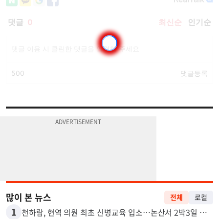
많이 본 뉴스
전체
로컬
1
천하람, 현역 의원 최초 신병교육 입소…논산서 2박3일 생활