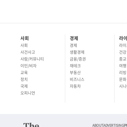
사회
경제
라
사회
경제
라이
사건사고
생활경제
건강
사람/커뮤니티
금융/증권
종교
이민/비자
재테크
여행 
교육
부동산
리빙
정치
비즈니스
문화 
국제
자동차
시니
오피니언
ABOUT
ADVERTISING
P