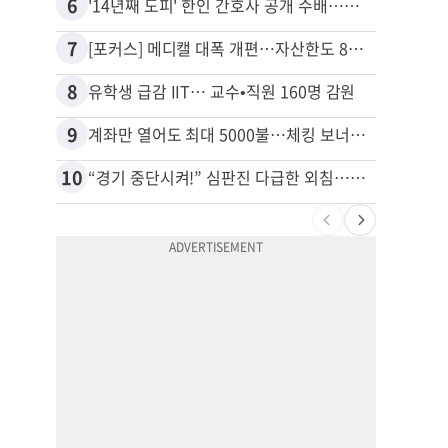
6
16
'14년째 도피' 한인 간호사 공개 수배…메디케어 사기 유죄
7
17
[포커스] 메디캘 대폭 개편…자산한도 84% 축소
8
18
유학생 급감 IIT… 교수•직원 160명 감원
9
19
계좌만 열어도 최대 5000불…체킹 보너스 무한 경쟁
10
20
“경기 중단시켜!” 심판진 다급한 외침…폭염에 야구팬 쓰러졌다