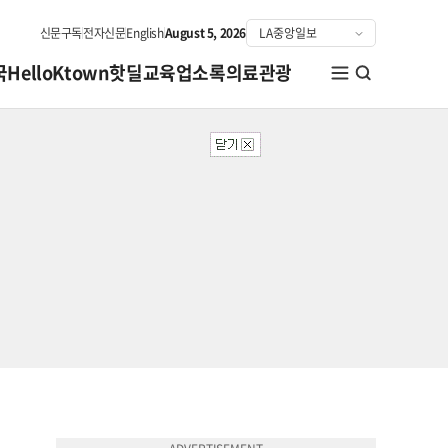
신문구독
전자신문
English
August 5, 2026
국
HelloKtown
핫딜
교육
업소록
의료관광