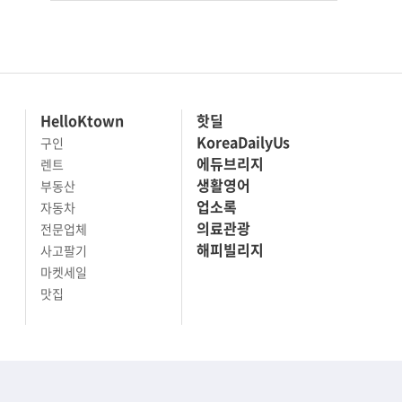
HelloKtown
핫딜
KoreaDailyUs
구인
에듀브리지
렌트
생활영어
부동산
업소록
자동차
의료관광
전문업체
해피빌리지
사고팔기
마켓세일
맛집