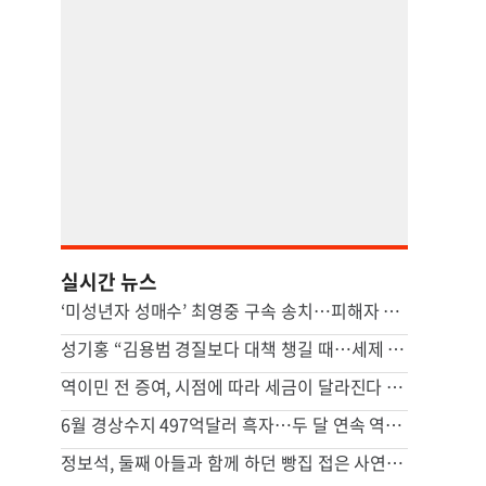
실시간 뉴스
‘미성년자 성매수’ 최영중 구속 송치…피해자 2명
성기홍 “김용범 경질보다 대책 챙길 때…세제 개편은 집값 잡기용 아냐”
역이민 전 증여, 시점에 따라 세금이 달라진다 [ASK미국 상속법-박하얀 변호사]
6월 경상수지 497억달러 흑자…두 달 연속 역대 최대
정보석, 둘째 아들과 함께 하던 빵집 접은 사연 공개