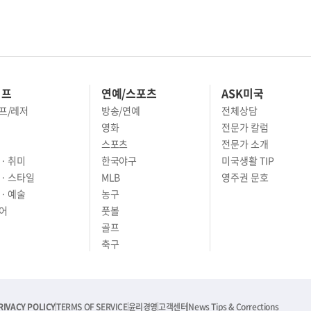
이프
연예/스포츠
ASK미국
프/레저
방송/연예
전체상담
영화
전문가 칼럼
스포츠
전문가 소개
· 취미
한국야구
미국생활 TIP
 · 스타일
MLB
영주권 문호
· 예술
농구
어
풋볼
골프
축구
RIVACY POLICY
TERMS OF SERVICE
윤리경영
고객센터
News Tips & Corrections