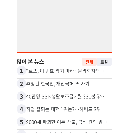
많이 본 뉴스
전체
로컬
1
11
“로또, 이 번호 찍지 마라” 물리학자의 당첨금 높이는 비밀
2
12
추방된 한국인, 재입국해 또 사기
3
13
40만명 SSI<생활보조금> 월 331불 깎이나
4
14
취업 잘되는 대학 1위는?…하버드 3위
5
15
9000채 파괴한 이튼 산불, 공식 원인 밝혀졌다