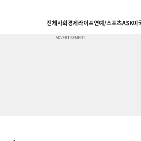
전체
사회
경제
라이프
연예/스포츠
ASK미