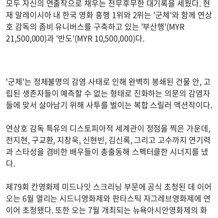
모두 자신의 연출작으로 채우는 전무후무한 대기록을 세웠다. 현
재 말레이시아 내 한국 영화 흥행 1위와 2위는 '군체'와 함께 연상
호 감독의 좀비 유니버스를 구축하고 있는 '부산행'(MYR
21,500,000)과 '반도'(MYR 10,500,000)다.
'군체'는 정체불명의 감염 사태로 인해 완벽히 봉쇄된 건물 안, 고
립된 생존자들이 예측할 수 없는 형태로 진화하는 의문의 감염자
들에 맞서 살아남기 위해 사투를 벌이는 복합 스릴러 액션작이다.
연상호 감독 특유의 디스토피아적 세계관이 정점을 찍은 가운데,
전지현, 구교환, 지창욱, 신현빈, 김신록, 그리고 고수까지 연기력
과 스타성을 겸비한 배우들이 총출동해 스펙터클한 시너지를 냈
다.
제79회 칸영화제 미드나잇 스크리닝 부문에 공식 초청된 데 이어
오는 6월 열리는 시드니영화제와 판타스틱 자그레브영화제에 연
이어 초청됐다. 또한 오는 7월 개최되는 뉴욕아시안영화제의 화