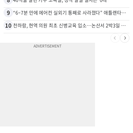
7
바이든 암 투병 근황…“암이 뼈까지 전이, 고통스럽게 투병 중”
8
40억불 날린 가주 고속철, 정작 달릴 열차는 ‘0대’
9
“6~7분 만에 에어컨 실외기 통째로 사라졌다” 애틀랜타서 실외기 도난 급증
10
천하람, 현역 의원 최초 신병교육 입소…논산서 2박3일 생활