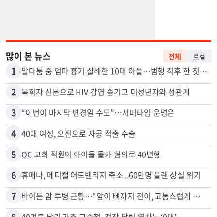
많이 본 뉴스
전체
로컬
1
말다툼 중 엄마 흉기 살해한 10대 아들…범행 직후 한 짓 충격
2
목회자 신분으로 HIV 감염 숨기고 미성년자와 성관계
3
“이번이 마지막 변경일 수도”…서머타임 운명은
4
40대 여성, 오진으로 자궁 적출 수술
5
OC 교회 직원이 아이들 몰카 혐의로 40년형
6
휴매나, 메디캘 어드밴티지 축소...60만명 플랜 상실 위기