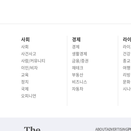
사회
경제
라
사회
경제
라이
사건사고
생활경제
건강
사람/커뮤니티
금융/증권
종교
이민/비자
재테크
여행 
교육
부동산
리빙
정치
비즈니스
문화 
국제
자동차
시니
오피니언
ABOUT
ADVERTISING
P