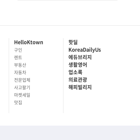
HelloKtown
핫딜
KoreaDailyUs
구인
에듀브리지
렌트
생활영어
부동산
업소록
자동차
의료관광
전문업체
해피빌리지
사고팔기
마켓세일
맛집