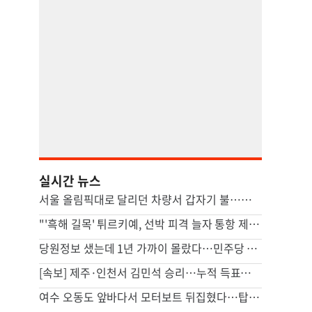
실시간 뉴스
서울 올림픽대로 달리던 차량서 갑자기 불…운전자 1명 경상
"'흑해 길목' 튀르키예, 선박 피격 늘자 통항 제한"
당원정보 샜는데 1년 가까이 몰랐다…민주당 “당시 이상없다 판단”
[속보] 제주·인천서 김민석 승리…누적 득표도 정청래에 역전
여수 오동도 앞바다서 모터보트 뒤집혔다…탑승객 2명 사망