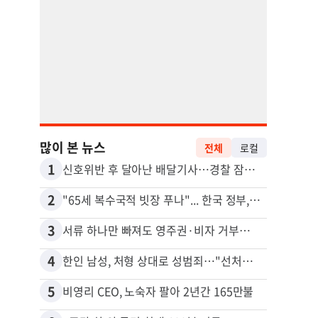
많이 본 뉴스
전체
로컬
1
11
신호위반 후 달아난 배달기사…경찰 잠복해 잡고보니 ‘반전’
2
12
"65세 복수국적 빗장 푸나"... 한국 정부, 연령 완화 전면 추진
3
13
서류 하나만 빠져도 영주권·비자 거부…심사관 재량권 대폭 확대
김원석
4
14
한인 남성, 처형 상대로 성범죄…"선처해줬더니 배신자 취급"
5
15
비영리 CEO, 노숙자 팔아 2년간 165만불