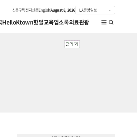
신문구독
전자신문
English
August 8, 2026
국
HelloKtown
핫딜
교육
업소록
의료관광