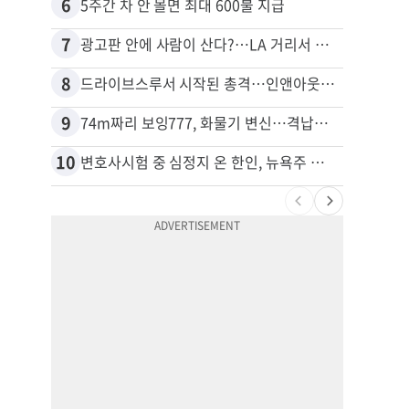
6
16
5주간 차 안 몰면 최대 600불 지급
포드 
7
17
광고판 안에 사람이 산다?…LA 거리서 화제
8
18
드라이브스루서 시작된 총격…인앤아웃 참사 영상 공개
9
19
74m짜리 보잉777, 화물기 변신…격납고서 ‘보물’ 찾는 인천공항
10
20
변호사시험 중 심정지 온 한인, 뉴욕주 제소