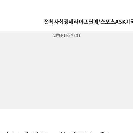
전체
사회
경제
라이프
연예/스포츠
ASK미