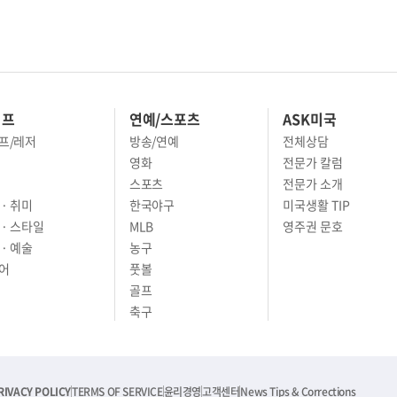
이프
연예/스포츠
ASK미국
프/레저
방송/연예
전체상담
영화
전문가 칼럼
스포츠
전문가 소개
· 취미
한국야구
미국생활 TIP
 · 스타일
MLB
영주권 문호
· 예술
농구
어
풋볼
골프
축구
RIVACY POLICY
TERMS OF SERVICE
윤리경영
고객센터
News Tips & Corrections