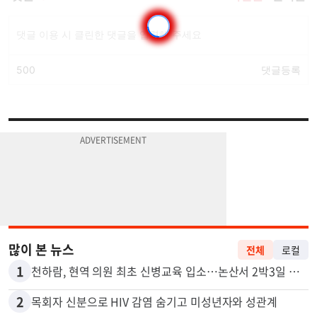
많이 본 뉴스
전체
로컬
1
천하람, 현역 의원 최초 신병교육 입소…논산서 2박3일 생활
2
목회자 신분으로 HIV 감염 숨기고 미성년자와 성관계