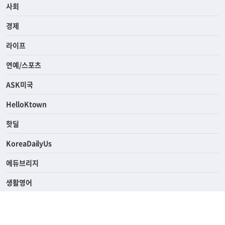
사회
경제
라이프
연예/스포츠
ASK미국
HelloKtown
핫딜
KoreaDailyUs
에듀브리지
생활영어
업소록
의료관광