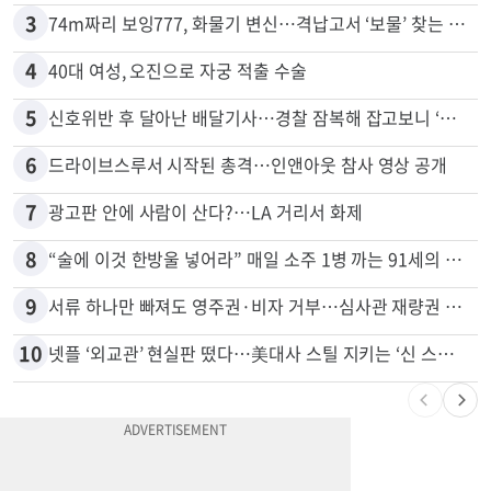
3
74m짜리 보잉777, 화물기 변신…격납고서 ‘보물’ 찾는 인천공항
4
40대 여성, 오진으로 자궁 적출 수술
5
신호위반 후 달아난 배달기사…경찰 잠복해 잡고보니 ‘반전’
6
드라이브스루서 시작된 총격…인앤아웃 참사 영상 공개
7
광고판 안에 사람이 산다?…LA 거리서 화제
8
“술에 이것 한방울 넣어라” 매일 소주 1병 까는 91세의 철칙
9
서류 하나만 빠져도 영주권·비자 거부…심사관 재량권 대폭 확대
10
넷플 ‘외교관’ 현실판 떴다…美대사 스틸 지키는 ‘신 스틸러’