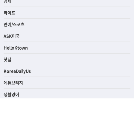
사회
경제
라이프
연예/스포츠
ASK미국
HelloKtown
핫딜
KoreaDailyUs
에듀브리지
생활영어
업소록
의료관광