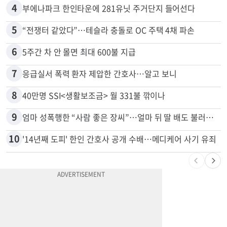
3
김원석 투자 사기 논란 고발 영상 파장
4
부에나파크 한인타운에 281유닛 주거단지 들어선다
5
“전쟁터 같았다”…테슬라 충돌로 OC 주택 4채 파손
6
5주간 차 안 몰면 최대 600불 지급
7
응급실서 폭력 환자 제압한 간호사…알고 보니
8
40만명 SSI<생활보조금> 월 331불 깎이나
9
엄마 성폭행한 “사람 좋은 장씨”…얼마 뒤 딸 배도 불러왔다
10
'14년째 도피' 한인 간호사 공개 수배…메디케어 사기 유죄