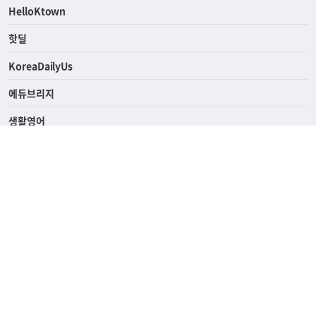
HelloKtown
핫딜
KoreaDailyUs
에듀브리지
생활영어
업소록
의료관광
해피빌리지
ABOUT
ADVERTISING
PRIVACY POLICY
TERMS OF SERVICE
윤리경영
고객센터
News Tips & Corrections
690 Wilshire Place Los Angeles, CA 90005
TEL. (213) 368-2500 FAX. (213) 389-6196
© Joongangilbo USA. All Rights Reserved.