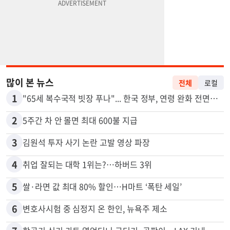
많이 본 뉴스
전체
로컬
1
"65세 복수국적 빗장 푸나"... 한국 정부, 연령 완화 전면 추진
2
5주간 차 안 몰면 최대 600불 지급
3
김원석 투자 사기 논란 고발 영상 파장
4
취업 잘되는 대학 1위는?…하버드 3위
5
쌀·라면 값 최대 80% 할인…H마트 ‘폭탄 세일’
6
변호사시험 중 심정지 온 한인, 뉴욕주 제소