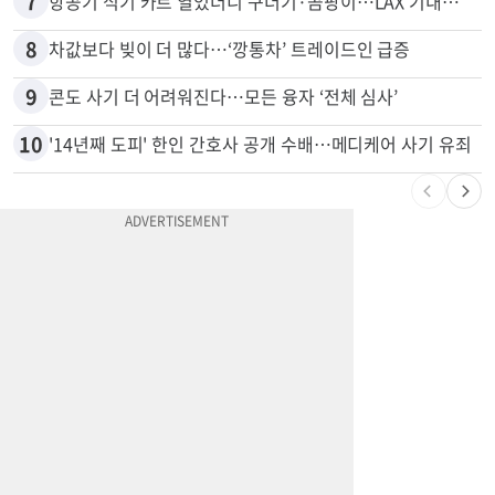
7
항공기 식기 카트 열었더니 구더기·곰팡이…LAX 기내식 업체 논란
8
차값보다 빚이 더 많다…‘깡통차’ 트레이드인 급증
9
콘도 사기 더 어려워진다…모든 융자 ‘전체 심사’
10
'14년째 도피' 한인 간호사 공개 수배…메디케어 사기 유죄