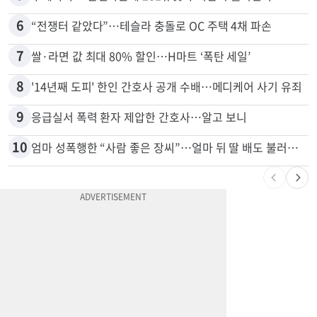
5
부에나파크 한인타운에 281유닛 주거단지 들어선다
6
“전쟁터 같았다”…테슬라 충돌로 OC 주택 4채 파손
7
쌀·라면 값 최대 80% 할인…H마트 ‘폭탄 세일’
8
'14년째 도피' 한인 간호사 공개 수배…메디케어 사기 유죄
9
응급실서 폭력 환자 제압한 간호사…알고 보니
10
엄마 성폭행한 “사람 좋은 장씨”…얼마 뒤 딸 배도 불러왔다