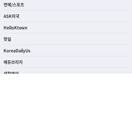
라이프
연예/스포츠
ASK미국
HelloKtown
핫딜
KoreaDailyUs
에듀브리지
생활영어
업소록
의료관광
해피빌리지
ABOUT
ADVERTISING
PRIVACY POLICY
TERMS OF SERVICE
윤리경영
고객센터