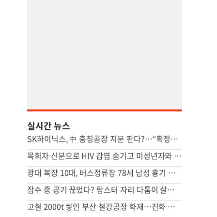
실시간 뉴스
SK하이닉스, 中 충칭공장 지분 판다?…“확정된 바는 없다”
목회자 신분으로 HIV 감염 숨기고 미성년자와 성관계
광대 복장 10대, 버스정류장 78세 남성 흉기 살해 혐의
잠수 중 공기 끊었다? 랍스터 자리 다툼이 살인미수 사건으로
고철 2000t 쌓인 부산 철강공장 화재…진화 장기전