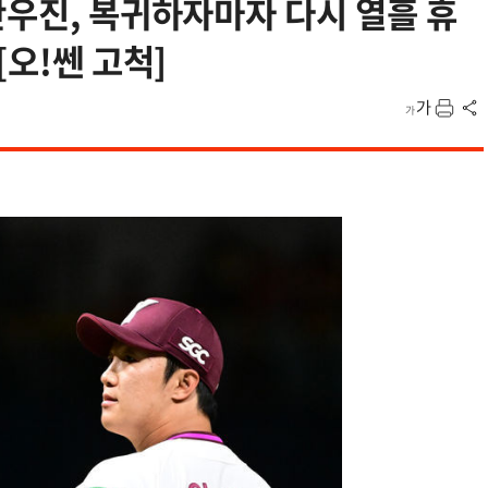
안우진, 복귀하자마자 다시 열흘 휴
[오!쎈 고척]