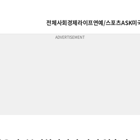
전체
사회
경제
라이프
연예/스포츠
ASK미