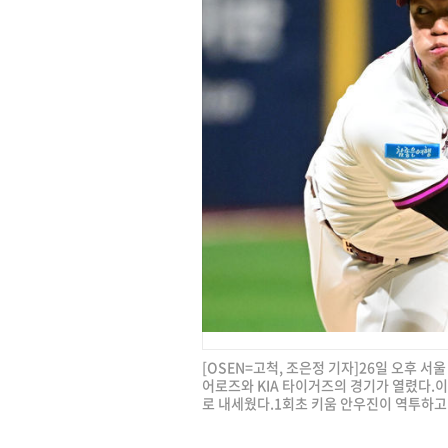
[OSEN=고척, 조은정 기자]26일 오후 서울
어로즈와 KIA 타이거즈의 경기가 열렸다.이
로 내세웠다.1회초 키움 안우진이 역투하고 있다.