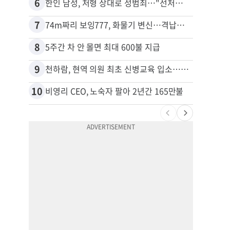
6
16
한인 남성, 처형 상대로 성범죄…"선처해줬더니 배신자 취급"
7
17
74m짜리 보잉777, 화물기 변신…격납고서 ‘보물’ 찾는 인천공항
김원석
8
18
5주간 차 안 몰면 최대 600불 지급
9
19
천하람, 현역 의원 최초 신병교육 입소…논산서 2박3일 생활
10
20
비영리 CEO, 노숙자 팔아 2년간 165만불