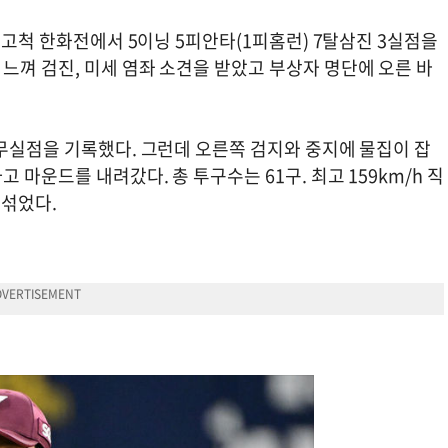
 고척 한화전에서 5이닝 5피안타(1피홈런) 7탈삼진 3실점을
느껴 검진, 미세 염좌 소견을 받았고 부상자 명단에 오른 바
 무실점을 기록했다. 그런데 오른쪽 검지와 중지에 물집이 잡
마운드를 내려갔다. 총 투구수는 61구. 최고 159km/h 직
 섞었다.