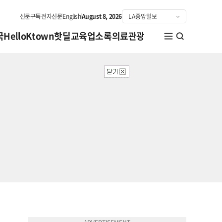
신문구독
전자신문
English
August 8, 2026
국
HelloKtown
핫딜
교육
업소록
의료관광