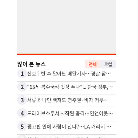
많이 본 뉴스
전체
로컬
1
11
신호위반 후 달아난 배달기사…경찰 잠복해 잡고보니 ‘반전’
2
12
"65세 복수국적 빗장 푸나"... 한국 정부, 연령 완화 전면 추진
3
13
서류 하나만 빠져도 영주권·비자 거부…심사관 재량권 대폭 확대
4
14
드라이브스루서 시작된 총격…인앤아웃 참사 영상 공개
포드 
5
15
광고판 안에 사람이 산다?…LA 거리서 화제