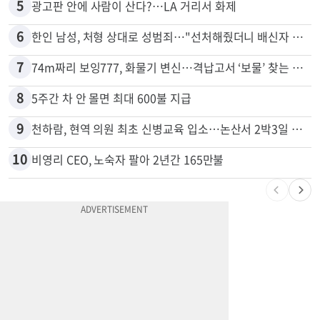
4
드라이브스루서 시작된 총격…인앤아웃 참사 영상 공개
5
광고판 안에 사람이 산다?…LA 거리서 화제
6
한인 남성, 처형 상대로 성범죄…"선처해줬더니 배신자 취급"
7
74m짜리 보잉777, 화물기 변신…격납고서 ‘보물’ 찾는 인천공항
8
5주간 차 안 몰면 최대 600불 지급
9
천하람, 현역 의원 최초 신병교육 입소…논산서 2박3일 생활
10
비영리 CEO, 노숙자 팔아 2년간 165만불