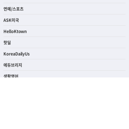
경제
라이프
연예/스포츠
ASK미국
HelloKtown
핫딜
KoreaDailyUs
에듀브리지
생활영어
업소록
의료관광
해피빌리지