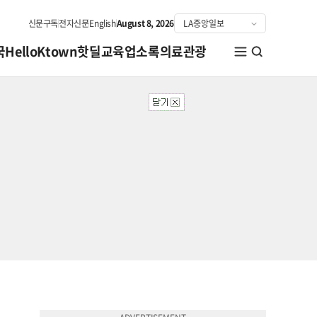
신문구독
전자신문
English
August 8, 2026
국
HelloKtown
핫딜
교육
업소록
의료관광