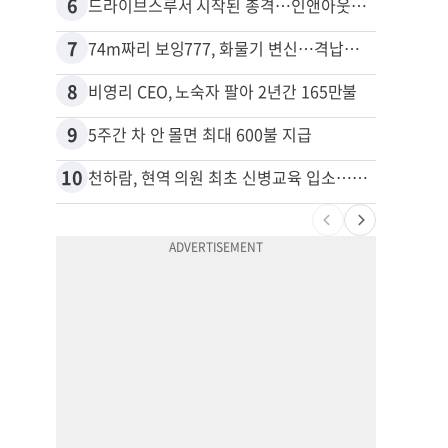
6
16
드라이브스루서 시작된 총격…인앤아웃 참사 영상 공개
7
17
74m짜리 보잉777, 화물기 변신…격납고서 ‘보물’ 찾는 인천공항
포드 
8
18
비영리 CEO, 노숙자 팔아 2년간 165만불
9
19
5주간 차 안 몰면 최대 600불 지급
10
20
천하람, 현역 의원 최초 신병교육 입소…논산서 2박3일 생활