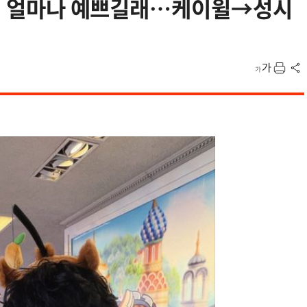
 아내 얼마나 예쁘길래…케이윌→성시