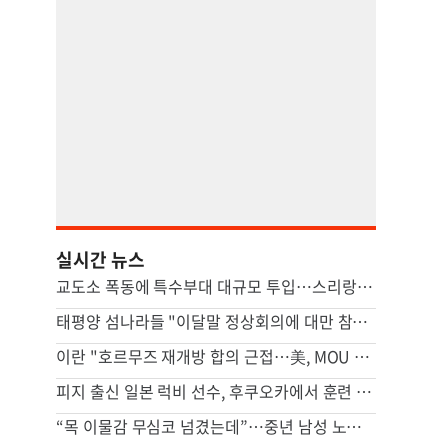
실시간 뉴스
교도소 폭동에 특수부대 대규모 투입…스리랑카서 3명 사망
태평양 섬나라들 "이달말 정상회의에 대만 참석"…중국 반발할듯
이란 "호르무즈 재개방 합의 근접…美, MOU 위반 배상해야"
피지 출신 일본 럭비 선수, 후쿠오카에서 훈련 중 열사병 사망
“목 이물감 무심코 넘겼는데”…중년 남성 노리는 ‘침묵의 암’ [Health&]