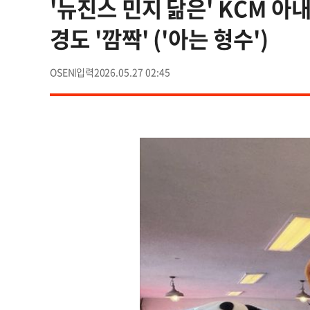
'뉴진스 민지 닮은' KCM
경도 '깜짝' ('아는 형수')
OSEN
2026.05.27 02:45