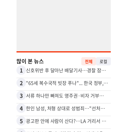
많이 본 뉴스
전체
로컬
1
11
신호위반 후 달아난 배달기사…경찰 잠복해 잡고보니 ‘반전’
2
12
"65세 복수국적 빗장 푸나"... 한국 정부, 연령 완화 전면 추진
3
13
서류 하나만 빠져도 영주권·비자 거부…심사관 재량권 대폭 확대
4
14
한인 남성, 처형 상대로 성범죄…"선처해줬더니 배신자 취급"
김원석
5
15
광고판 안에 사람이 산다?…LA 거리서 화제