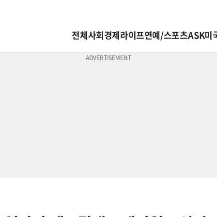
전체
사회
경제
라이프
연예/스포츠
ASK미