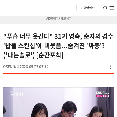
"푸흡 너무 웃긴다" 31기 영숙, 순자의 경수
'밥풀 스킨십'에 비웃음...숨겨진 '짜증'?
('나는솔로') [순간포착]
OSEN
2026.05.27 07:12