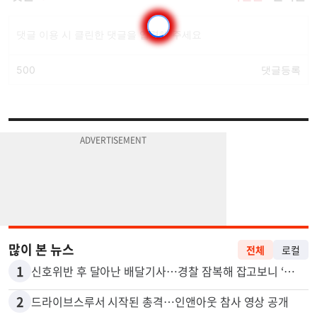
많이 본 뉴스
전체
로컬
1
신호위반 후 달아난 배달기사…경찰 잠복해 잡고보니 ‘반전’