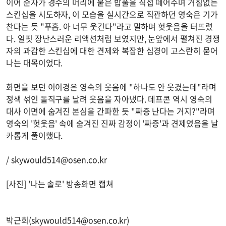
이어 순자가 경수의 머리에 붙은 밥풀을 직접 떼어주며 거침없는
스킨십을 시도하자, 이 모습을 실시간으로 직관하던 영숙은 기가
찬다는 듯 "푸흡. 아 너무 웃긴다"라고 말하며 헛웃음을 터뜨렸
다. 얼핏 장난스러운 리액션처럼 보였지만, 눈앞에서 펼쳐진 경쟁
자의 과감한 스킨십에 대한 견제와 복잡한 심경이 고스란히 묻어
나는 대목이었다.
화면을 보던 이이경은 영숙의 웃음에 "하나도 안 웃겼는데"라며
정색 섞인 돌직구를 날려 웃음을 자아냈다. 데프콘 역시 영숙의
대사 이면에 숨겨진 본심을 간파한 듯 "짜증 난다는 거지?"라며
영숙의 '헛웃음' 속에 숨겨진 진짜 감정이 '짜증'과 견제였음을 날
카롭게 풀이했다.
/
skywould514@osen.co.kr
[사진] '나는 솔로' 방송화면 캡쳐
박근희(
skywould514@osen.co.kr
)