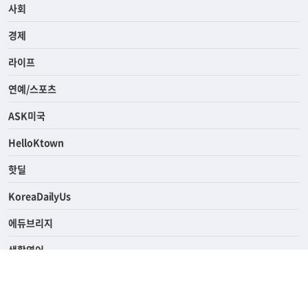
전체
사회
경제
라이프
연예/스포츠
ASK미국
HelloKtown
핫딜
KoreaDailyUs
에듀브리지
생활영어