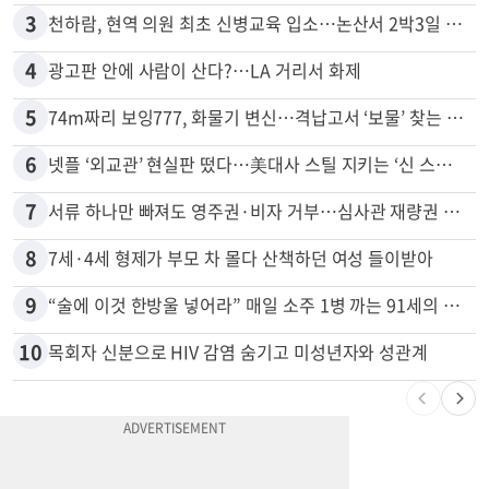
2
드라이브스루서 시작된 총격…인앤아웃 참사 영상 공개
3
천하람, 현역 의원 최초 신병교육 입소…논산서 2박3일 생활
4
광고판 안에 사람이 산다?…LA 거리서 화제
5
74m짜리 보잉777, 화물기 변신…격납고서 ‘보물’ 찾는 인천공항
6
넷플 ‘외교관’ 현실판 떴다…美대사 스틸 지키는 ‘신 스틸러’
7
서류 하나만 빠져도 영주권·비자 거부…심사관 재량권 대폭 확대
8
7세·4세 형제가 부모 차 몰다 산책하던 여성 들이받아
9
“술에 이것 한방울 넣어라” 매일 소주 1병 까는 91세의 철칙
10
목회자 신분으로 HIV 감염 숨기고 미성년자와 성관계