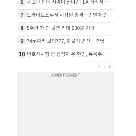
6
16
광고판 안에 사람이 산다?…LA 거리서 화제
포드 
7
17
드라이브스루서 시작된 총격…인앤아웃 참사 영상 공개
8
18
5주간 차 안 몰면 최대 600불 지급
9
19
74m짜리 보잉777, 화물기 변신…격납고서 ‘보물’ 찾는 인천공항
10
20
변호사시험 중 심정지 온 한인, 뉴욕주 제소