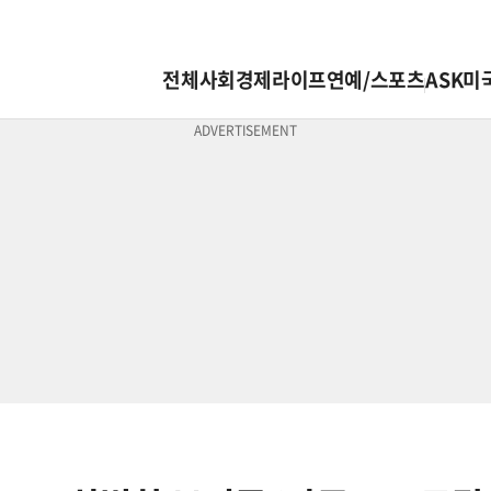
전체
사회
경제
라이프
연예/스포츠
ASK미