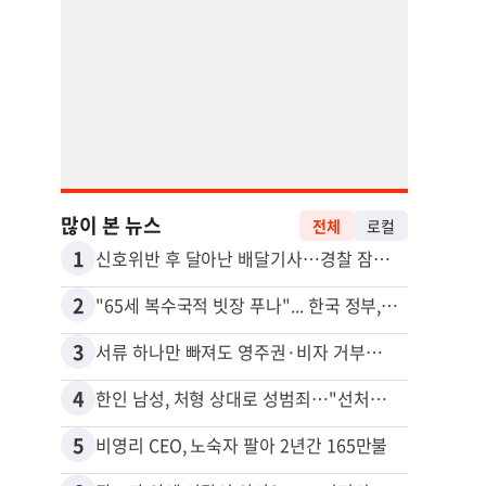
많이 본 뉴스
전체
로컬
1
11
신호위반 후 달아난 배달기사…경찰 잠복해 잡고보니 ‘반전’
2
12
"65세 복수국적 빗장 푸나"... 한국 정부, 연령 완화 전면 추진
3
13
서류 하나만 빠져도 영주권·비자 거부…심사관 재량권 대폭 확대
김원석
4
14
한인 남성, 처형 상대로 성범죄…"선처해줬더니 배신자 취급"
5
15
비영리 CEO, 노숙자 팔아 2년간 165만불