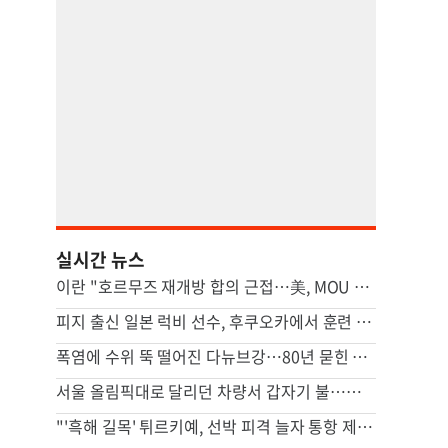
실시간 뉴스
이란 "호르무즈 재개방 합의 근접…美, MOU 위반 배상해야"
피지 출신 일본 럭비 선수, 후쿠오카에서 훈련 중 열사병 사망
폭염에 수위 뚝 떨어진 다뉴브강…80년 묻힌 나치 군함 줄줄이 드러났다
서울 올림픽대로 달리던 차량서 갑자기 불…운전자 1명 경상
"'흑해 길목' 튀르키예, 선박 피격 늘자 통항 제한"