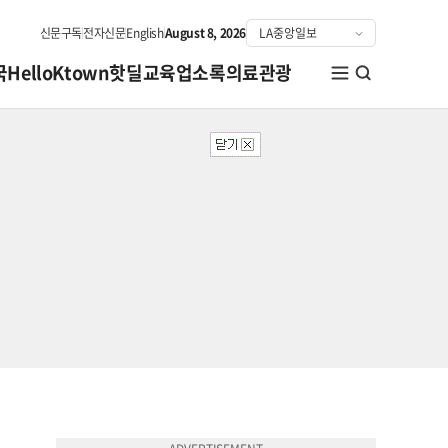
신문구독
전자신문
English
August 8, 2026
국
HelloKtown
핫딜
교육
업소록
의료관광