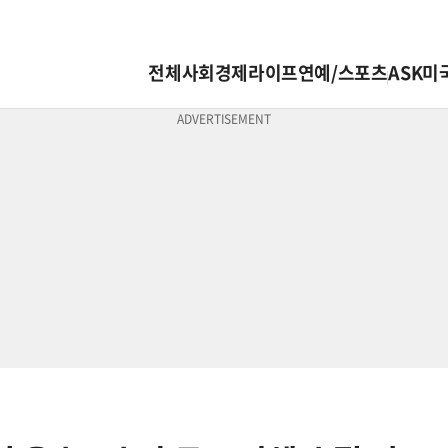
전체
사회
경제
라이프
연예/스포츠
ASK미