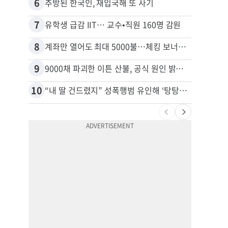
6
16
추방된 한국인, 재입국해 또 사기
7
17
유학생 급감 IIT… 교수•직원 160명 감원
8
18
계좌만 열어도 최대 5000불…체킹 보너스 무한 경쟁
9
19
9000채 파괴한 이튼 산불, 공식 원인 밝혀졌다
10
20
“내 딸 건드렸지” 성폭행범 유인해 ‘탕탕’…아빠의 복수 결말