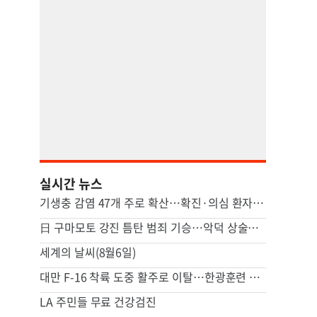
실시간 뉴스
기생충 감염 47개 주로 확산…확진·의심 환자 2만2000여명
日 구마모토 강진 틈탄 범죄 기승…악덕 상술도 우려
세계의 날씨(8월6일)
대만 F-16 착륙 도중 활주로 이탈…한광훈련 첫날 사고 잇달아
LA 주민들 무료 건강검진