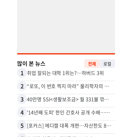
많이 본 뉴스
전체
로컬
1
11
취업 잘되는 대학 1위는?…하버드 3위
2
12
“로또, 이 번호 찍지 마라” 물리학자의 당첨금 높이는 비밀
3
13
40만명 SSI<생활보조금> 월 331불 깎이나
4
14
'14년째 도피' 한인 간호사 공개 수배…메디케어 사기 유죄
5
15
[포커스] 메디캘 대폭 개편…자산한도 84% 축소