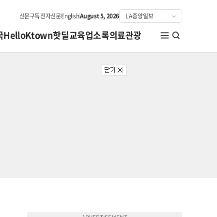
신문구독
전자신문
English
August 5, 2026
국
HelloKtown
핫딜
교육
업소록
의료관광