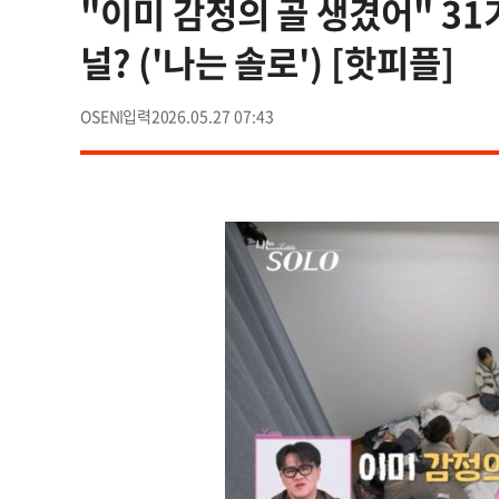
"이미 감정의 골 생겼어" 31
널? ('나는 솔로') [핫피플]
OSEN
2026.05.27 07:43