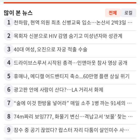
많이 본 뉴스
전체
로컬
1
천하람, 현역 의원 최초 신병교육 입소…논산서 2박3일 생활
2
목회자 신분으로 HIV 감염 숨기고 미성년자와 성관계
3
40대 여성, 오진으로 자궁 적출 수술
4
드라이브스루서 시작된 총격…인앤아웃 참사 영상 공개
5
휴매나, 메디캘 어드밴티지 축소...60만명 플랜 상실 위기
6
광고판 안에 사람이 산다?…LA 거리서 화제
7
“술에 이것 한방울 넣어라” 매일 소주 1병 까는 91세의 철칙
8
74m짜리 보잉777, 화물기 변신…격납고서 ‘보물’ 찾는 인천공항