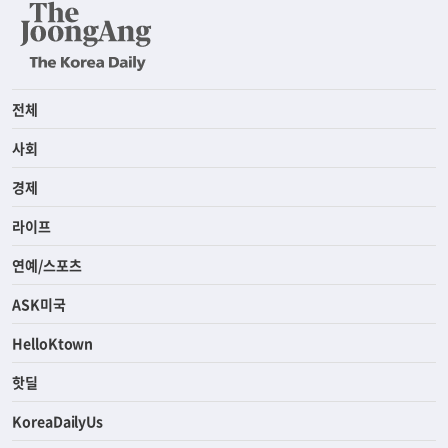
전체
사회
경제
라이프
연예/스포츠
ASK미국
HelloKtown
핫딜