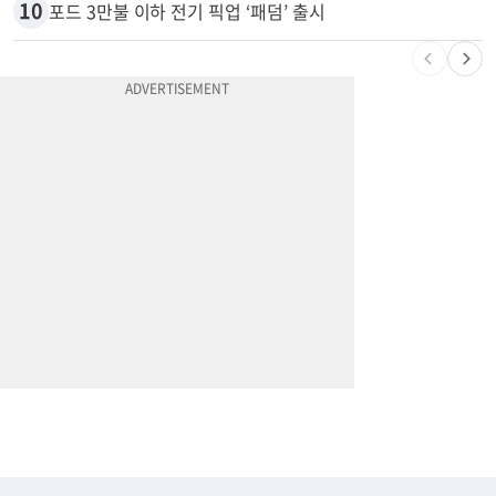
9
잠수 중 공기 끊었다? 랍스터 자리 다툼이 살인미수 사건으로
10
포드 3만불 이하 전기 픽업 ‘패덤’ 출시