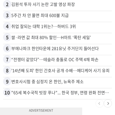
1
“로또, 이 번호 찍지 마라” 물리학자의 당첨금 높이는 비밀
2
김원석 투자 사기 논란 고발 영상 파장
3
5주간 차 안 몰면 최대 600불 지급
4
취업 잘되는 대학 1위는?…하버드 3위
5
쌀·라면 값 최대 80% 할인…H마트 ‘폭탄 세일’
6
부에나파크 한인타운에 281유닛 주거단지 들어선다
7
“전쟁터 같았다”…테슬라 충돌로 OC 주택 4채 파손
8
'14년째 도피' 한인 간호사 공개 수배…메디케어 사기 유죄
9
변호사시험 중 심정지 온 한인, 뉴욕주 제소
10
"65세 복수국적 빗장 푸나"... 한국 정부, 연령 완화 전면 추진