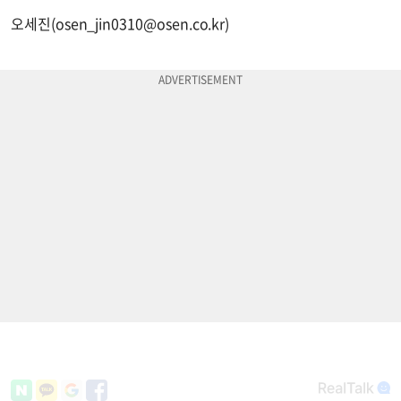
오세진(
osen_jin0310@osen.co.kr
)