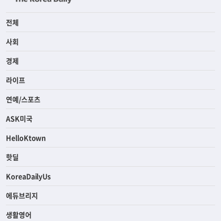
전체
사회
경제
라이프
연예/스포츠
ASK미국
HelloKtown
핫딜
KoreaDailyUs
에듀브리지
생활영어