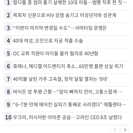
1
말다툼 중 엄마 흉기 살해한 10대 아들…범행 직후 한 짓 충격
2
목회자 신분으로 HIV 감염 숨기고 미성년자와 성관계
3
“이번이 마지막 변경일 수도”…서머타임 운명은
4
40대 여성, 오진으로 자궁 적출 수술
5
OC 교회 직원이 아이들 몰카 혐의로 40년형
6
휴매나, 메디캘 어드밴티지 축소...60만명 플랜 상실 위기
7
40억불 날린 가주 고속철, 정작 달릴 열차는 ‘0대’
8
바이든 암 투병 근황…“암이 뼈까지 전이, 고통스럽게 투병 중”
9
“6~7분 만에 에어컨 실외기 통째로 사라졌다” 애틀랜타서 실외기 도난 급증
10
우크라, 러시아판 아마존 공습…고려인 CEO 8조 날렸다