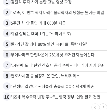
1
김원석 투자 사기 논란 고발 영상 파장
2
“로또, 이 번호 찍지 마라” 물리학자의 당첨금 높이는 비밀
3
5주간 차 안 몰면 최대 600불 지급
4
취업 잘되는 대학 1위는?…하버드 3위
5
쌀·라면 값 최대 80% 할인…H마트 ‘폭탄 세일’
6
부에나파크 한인타운에 281유닛 주거단지 들어선다
7
'14년째 도피' 한인 간호사 공개 수배…메디케어 사기 유죄
8
변호사시험 중 심정지 온 한인, 뉴욕주 제소
9
“전쟁터 같았다”…테슬라 충돌로 OC 주택 4채 파손
10
"65세 복수국적 빗장 푸나"... 한국 정부, 연령 완화 전면 추진