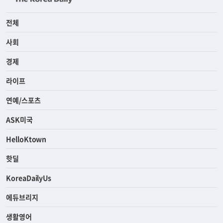
전체
사회
경제
라이프
연예/스포츠
ASK미국
HelloKtown
핫딜
KoreaDailyUs
에듀브리지
생활영어