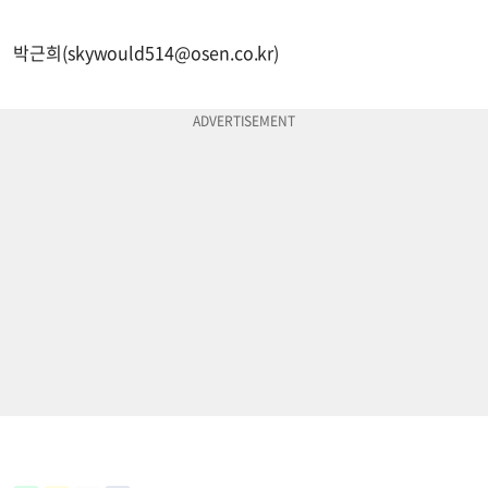
박근희(
skywould514@osen.co.kr
)