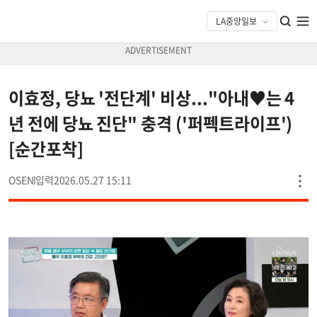
이효정, 당뇨 '전단계' 비상..."아내♥는 4
년 전에 당뇨 진단" 충격 ('퍼펙트라이프')
[순간포착]
OSEN
2026.05.27 15:11