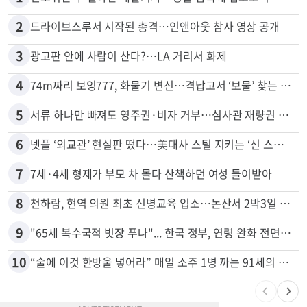
2
드라이브스루서 시작된 총격…인앤아웃 참사 영상 공개
3
광고판 안에 사람이 산다?…LA 거리서 화제
4
74m짜리 보잉777, 화물기 변신…격납고서 ‘보물’ 찾는 인천공항
5
서류 하나만 빠져도 영주권·비자 거부…심사관 재량권 대폭 확대
6
넷플 ‘외교관’ 현실판 떴다…美대사 스틸 지키는 ‘신 스틸러’
7
7세·4세 형제가 부모 차 몰다 산책하던 여성 들이받아
8
천하람, 현역 의원 최초 신병교육 입소…논산서 2박3일 생활
9
"65세 복수국적 빗장 푸나"... 한국 정부, 연령 완화 전면 추진
10
“술에 이것 한방울 넣어라” 매일 소주 1병 까는 91세의 철칙