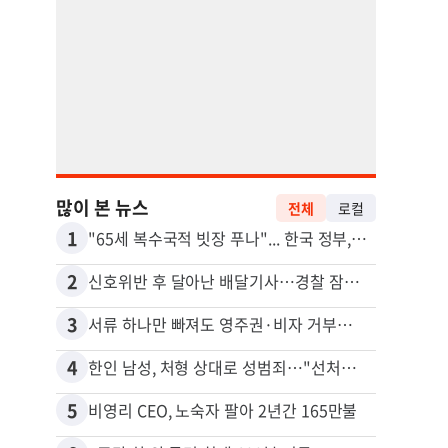
많이 본 뉴스
전체
로컬
1
11
"65세 복수국적 빗장 푸나"... 한국 정부, 연령 완화 전면 추진
김원석
2
12
신호위반 후 달아난 배달기사…경찰 잠복해 잡고보니 ‘반전’
3
13
서류 하나만 빠져도 영주권·비자 거부…심사관 재량권 대폭 확대
4
14
한인 남성, 처형 상대로 성범죄…"선처해줬더니 배신자 취급"
5
15
비영리 CEO, 노숙자 팔아 2년간 165만불