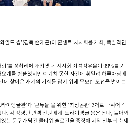
 ‘와일드 씽’(감독 손재곤)이 콘셉트 시사회를 개최, 폭발적인
시사회’를 성황리에 개최했다. 시사회 좌석점유율이 99%를 기
때 가요계를 휩쓸었지만 예기치 못한 사건에 휘말려 하루아침에
년 만에 찾아온 재기의 기회를 잡기 위해 무모한 도전을 벌이는
트라이앵글관’과 '곤듀들'을 위한 ‘최성곤관’ 2개로 나뉘어 각
다. 각 상영관 관객 전원에게 ‘트라이앵글 붐은 온다, 돌아와
등 재치있는 문구가 담긴 쿨타워 슬로건을 증정해 시작 전부터 축제