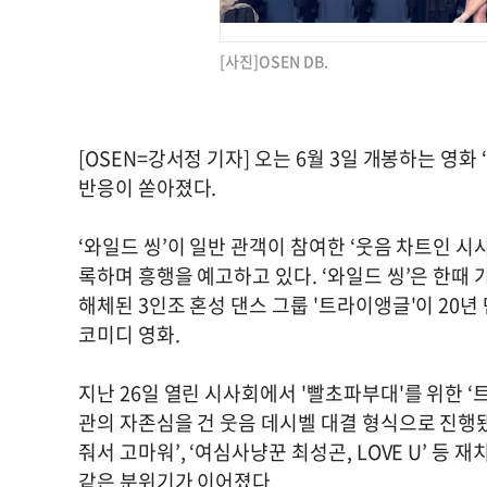
[사진]OSEN DB.
[OSEN=강서정 기자] 오는 6월 3일 개봉하는 영화
반응이 쏟아졌다.
‘와일드 씽’이 일반 관객이 참여한 ‘웃음 차트인 
록하며 흥행을 예고하고 있다. ‘와일드 씽’은 한
해체된 3인조 혼성 댄스 그룹 '트라이앵글'이 20
코미디 영화.
지난 26일 열린 시사회에서 '빨초파부대'를 위한 ‘
관의 자존심을 건 웃음 데시벨 대결 형식으로 진행됐
줘서 고마워’, ‘여심사냥꾼 최성곤, LOVE U’ 
같은 분위기가 이어졌다.