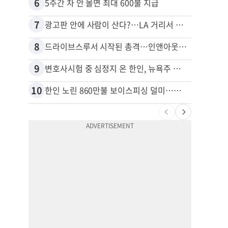
6
16
5주간 차 안 몰면 최대 600불 지급
7
17
광고판 안에 사람이 산다?…LA 거리서 화제
8
18
드라이브스루서 시작된 총격…인앤아웃 참사 영상 공개
9
19
변호사시험 중 심정지 온 한인, 뉴욕주 제소
10
20
한인 노린 860만불 보이스피싱 덜미…영사관·한국 검찰 사칭