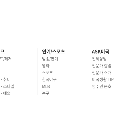
이프
연예/스포츠
ASK미국
프/레저
방송/연예
전체상담
영화
전문가 칼럼
스포츠
전문가 소개
· 취미
한국야구
미국생활 TIP
 · 스타일
MLB
영주권 문호
· 예술
농구
어
풋볼
골프
축구