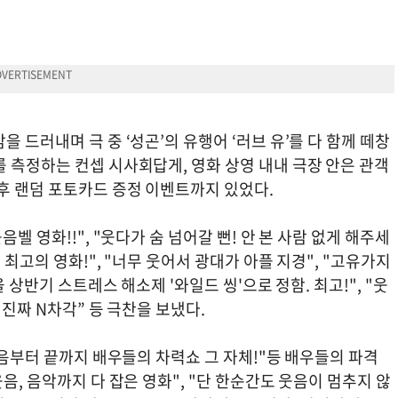
 드러내며 극 중 ‘성곤’의 유행어 ‘러브 유’를 다 함께 떼창
 측정하는 컨셉 시사회답게, 영화 상영 내내 극장 안은 관객
이후 랜덤 포토카드 증정 이벤트까지 있었다.
벨 영화!!", "웃다가 숨 넘어갈 뻔! 안 본 사람 없게 해주세
 최고의 영화!", "너무 웃어서 광대가 아플 지경", "고유가지
올 상반기 스트레스 해소제 '와일드 씽'으로 정함. 최고!", "웃
 진짜 N차각” 등 극찬을 보냈다.
처음부터 끝까지 배우들의 차력쇼 그 자체!"등 배우들의 파격
음, 음악까지 다 잡은 영화", "단 한순간도 웃음이 멈추지 않