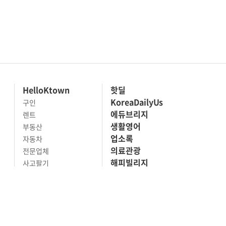
HelloKtown
핫딜
KoreaDailyUs
구인
에듀브리지
렌트
생활영어
부동산
업소록
자동차
의료관광
전문업체
해피빌리지
사고팔기
마켓세일
맛집