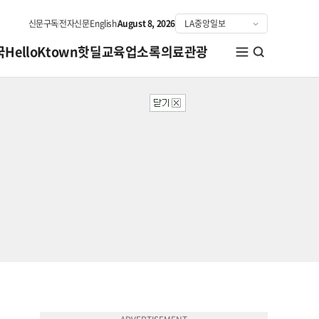
신문구독
전자신문
English
August 8, 2026
국
HelloKtown
핫딜
교육
업소록
의료관광