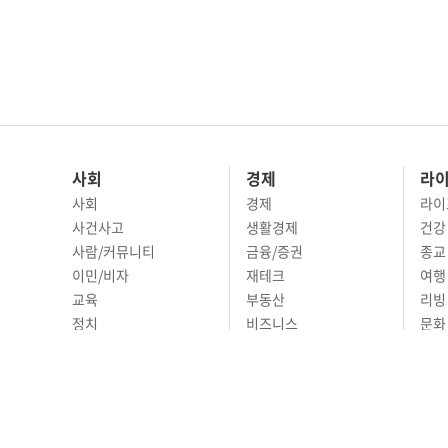
사회
경제
라
사회
경제
라이
사건사고
생활경제
건강
사람/커뮤니티
금융/증권
종교
이민/비자
재테크
여행 
교육
부동산
리빙
정치
비즈니스
문화 
국제
자동차
시니
오피니언