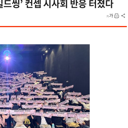
일드씽’ 컨셉 시사회 반응 터졌다