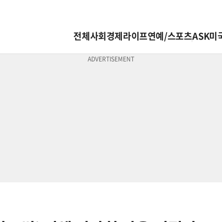
전체
사회
경제
라이프
연예/스포츠
ASK미