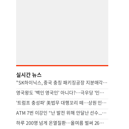
실시간 뉴스
"SK하이닉스, 중국 충칭 패키징공장 지분매각 등 검토"
영국왕도 '백인 영국인' 아니다?…극우당 '인종분류' 논란
'트럼프 충성파' 美법무 대행꼬리 떼…상원 인준 가까스로 가결
ATM 7번 이강인 “난 발전 위해 안달난 선수...120% 보여줄 것”
하루 200명 넘게 온열질환…올여름 벌써 26명 숨졌다