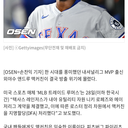
[사진] ⓒGettyimages(무단전재 및 재배포 금지)
[OSEN=손찬익 기자] 한 시대를 풍미했던 내셔널리그 MVP 출신
외야수 앤드루 맥커친이 결국 방출 위기에 몰렸다.
미국 스포츠 매체 ‘MLB 트레이드 루머스’는 28일(이하 한국시
간) “텍사스 레인저스가 내야 유틸리티 자원 니키 로페즈와 메이
저리그 계약을 체결했고, 이에 따른 로스터 정리 차원에서 맥커친
을 지명할당(DFA) 처리했다”고 보도했다.
국내 팬들에게도 맥커친은 익숙한 이름이다. 피츠버그 파이리츠