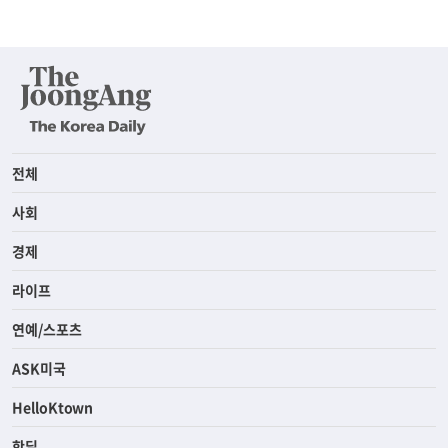
전체
사회
경제
라이프
연예/스포츠
ASK미국
HelloKtown
핫딜