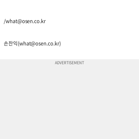
/
what@osen.co.kr
손찬익(
what@osen.co.kr
)