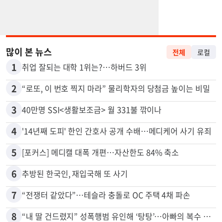
많이 본 뉴스
전체
로컬
1
취업 잘되는 대학 1위는?…하버드 3위
2
“로또, 이 번호 찍지 마라” 물리학자의 당첨금 높이는 비밀
3
40만명 SSI<생활보조금> 월 331불 깎이나
4
'14년째 도피' 한인 간호사 공개 수배…메디케어 사기 유죄
5
[포커스] 메디캘 대폭 개편…자산한도 84% 축소
6
추방된 한국인, 재입국해 또 사기
7
“전쟁터 같았다”…테슬라 충돌로 OC 주택 4채 파손
8
“내 딸 건드렸지” 성폭행범 유인해 ‘탕탕’…아빠의 복수 결말