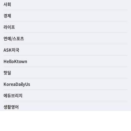
사회
경제
라이프
연예/스포츠
ASK미국
HelloKtown
핫딜
KoreaDailyUs
에듀브리지
생활영어
업소록
의료관광