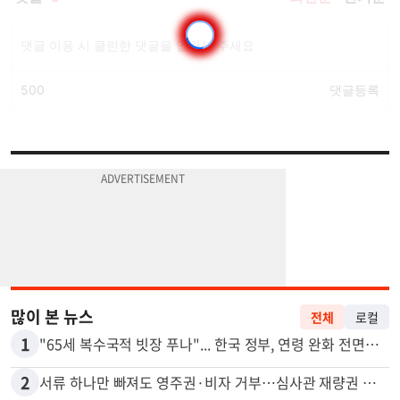
많이 본 뉴스
전체
로컬
1
"65세 복수국적 빗장 푸나"... 한국 정부, 연령 완화 전면 추진
2
서류 하나만 빠져도 영주권·비자 거부…심사관 재량권 대폭 확대