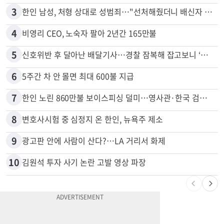
3
한인 남성, 처형 상대로 성범죄…"선처해줬더니 배신자 취급"
4
비영리 CEO, 노숙자 팔아 2년간 165만불
5
신호위반 후 달아난 배달기사…경찰 잠복해 잡고보니 ‘반전’
6
5주간 차 안 몰면 최대 600불 지급
7
한인 노린 860만불 보이스피싱 덜미…영사관·한국 검찰 사칭
8
변호사시험 중 심정지 온 한인, 뉴욕주 제소
9
광고판 안에 사람이 산다?…LA 거리서 화제
10
김원석 투자 사기 논란 고발 영상 파장