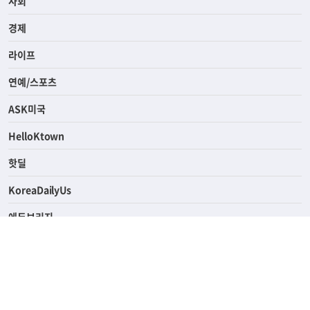
사회
경제
라이프
연예/스포츠
ASK미국
HelloKtown
핫딜
KoreaDailyUs
에듀브리지
생활영어
업소록
의료관광