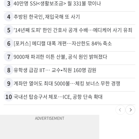
3
40만명 SSI<생활보조금> 월 331불 깎이나
4
추방된 한국인, 재입국해 또 사기
5
'14년째 도피' 한인 간호사 공개 수배…메디케어 사기 유죄
6
[포커스] 메디캘 대폭 개편…자산한도 84% 축소
7
9000채 파괴한 이튼 산불, 공식 원인 밝혀졌다
8
유학생 급감 IIT… 교수•직원 160명 감원
9
계좌만 열어도 최대 5000불…체킹 보너스 무한 경쟁
10
국내선 탑승구서 체포…ICE, 공항 단속 확대