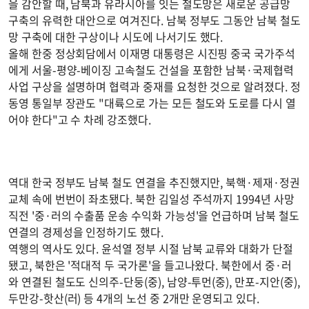
을 감안할 때, 남북과 유라시아를 잇는 철도망은 새로운 공급망
구축의 유력한 대안으로 여겨진다. 남북 정부도 그동안 남북 철도
망 구축에 대한 구상이나 시도에 나서기도 했다.
올해 한중 정상회담에서 이재명 대통령은 시진핑 중국 국가주석
에게 서울-평양-베이징 고속철도 건설을 포함한 남북·국제협력
사업 구상을 설명하며 협력과 중재를 요청한 것으로 알려졌다. 정
동영 통일부 장관도 "대륙으로 가는 모든 철도와 도로를 다시 열
어야 한다"고 수 차례 강조했다.
역대 한국 정부도 남북 철도 연결을 추진했지만, 북핵·제재·정권
교체 속에 번번이 좌초됐다. 북한 김일성 주석까지 1994년 사망
직전 '중·러의 수출품 운송 수익화 가능성'을 언급하며 남북 철도
연결의 경제성을 인정하기도 했다.
역행의 역사도 있다. 윤석열 정부 시절 남북 교류와 대화가 단절
됐고, 북한은 '적대적 두 국가론'을 들고나왔다. 북한에서 중·러
와 연결된 철도도 신의주-단둥(중), 남양-투먼(중), 만포-지안(중),
두만강-핫산(러) 등 4개의 노선 중 2개만 운영되고 있다.