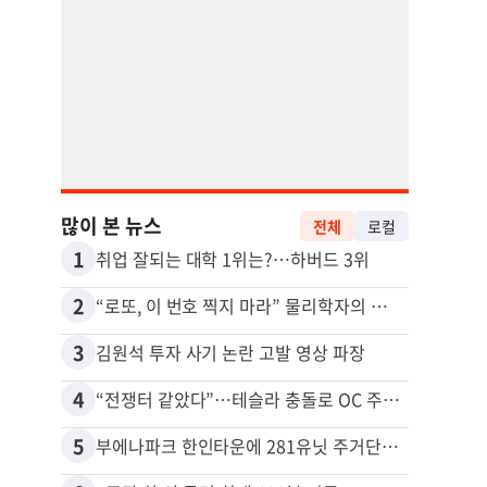
많이 본 뉴스
전체
로컬
1
11
취업 잘되는 대학 1위는?…하버드 3위
2
12
“로또, 이 번호 찍지 마라” 물리학자의 당첨금 높이는 비밀
3
13
김원석 투자 사기 논란 고발 영상 파장
4
14
“전쟁터 같았다”…테슬라 충돌로 OC 주택 4채 파손
5
15
부에나파크 한인타운에 281유닛 주거단지 들어선다