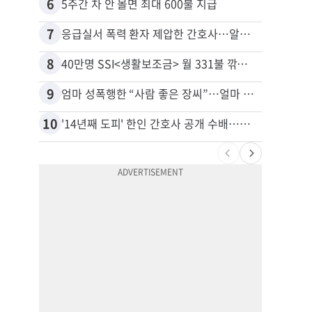
6
16
5주간 차 안 몰면 최대 600불 지급
7
17
응급실서 폭력 환자 제압한 간호사…알고 보니
8
18
40만명 SSI<생활보조금> 월 331불 깎이나
9
19
엄마 성폭행한 “사람 좋은 장씨”…얼마 뒤 딸 배도 불러왔다
유학생
10
20
'14년째 도피' 한인 간호사 공개 수배…메디케어 사기 유죄