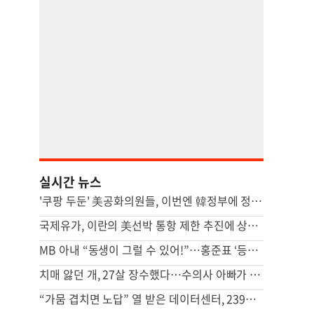
실시간 뉴스
'쿠팡 두둔' 美공화의원들, 이번엔 韓정부에 정통망법 압박 서한
국제유가, 이란의 美선박 통항 제한 추진에 상승…브렌트 4%↑
MB 아내 “동생이 그럴 수 있어!”…홍준표 ‘등짝 스매싱’ 사건 전말
치매 앓던 개, 27살 장수했다…수의사 아빠가 사료에 탄 ‘이것’
“가뭄 겹치면 노답” 열 받은 데이터센터, 239조 쓸 판 [팩플]