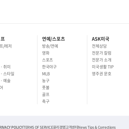
이프
연예/스포츠
ASK미국
프/레저
방송/연예
전체상담
영화
전문가 칼럼
스포츠
전문가 소개
· 취미
한국야구
미국생활 TIP
 · 스타일
MLB
영주권 문호
· 예술
농구
어
풋볼
골프
축구
RIVACY POLICY
TERMS OF SERVICE
윤리경영
고객센터
News Tips & Corrections