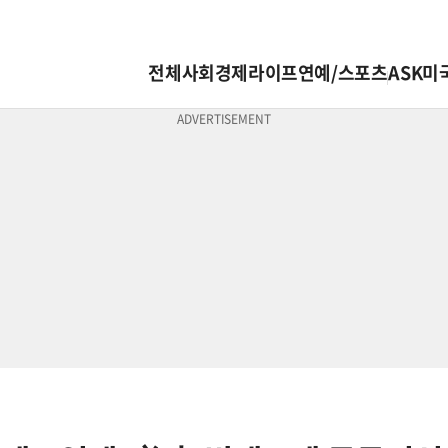
전체
사회
경제
라이프
연예/스포츠
ASK미