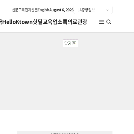
신문구독
전자신문
English
August 6, 2026
국
HelloKtown
핫딜
교육
업소록
의료관광