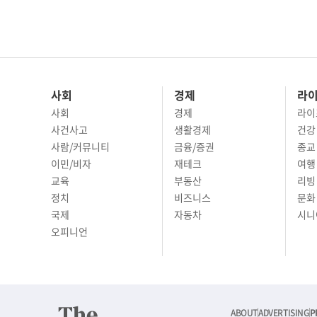
사회
경제
라
사회
경제
라이
사건사고
생활경제
건강
사람/커뮤니티
금융/증권
종교
이민/비자
재테크
여행 
교육
부동산
리빙
정치
비즈니스
문화 
국제
자동차
시니
오피니언
ABOUT
ADVERTISING
P