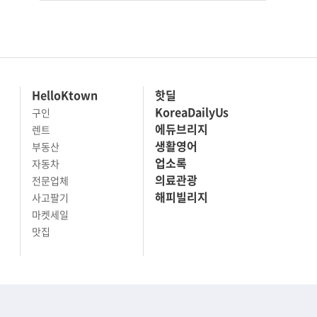
HelloKtown
핫딜
KoreaDailyUs
구인
에듀브리지
렌트
생활영어
부동산
업소록
자동차
의료관광
전문업체
해피빌리지
사고팔기
마켓세일
맛집