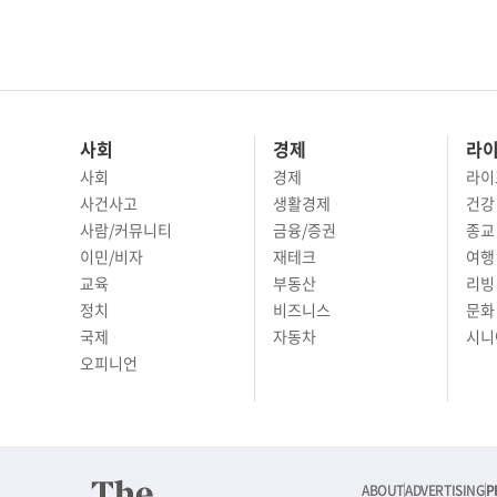
사회
경제
라
사회
경제
라이
사건사고
생활경제
건강
사람/커뮤니티
금융/증권
종교
이민/비자
재테크
여행 
교육
부동산
리빙
정치
비즈니스
문화 
국제
자동차
시니
오피니언
ABOUT
ADVERTISING
P