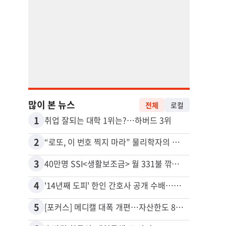
많이 본 뉴스
전체
로컬
1
11
취업 잘되는 대학 1위는?…하버드 3위
유학생
2
12
“로또, 이 번호 찍지 마라” 물리학자의 당첨금 높이는 비밀
3
13
40만명 SSI<생활보조금> 월 331불 깎이나
4
14
'14년째 도피' 한인 간호사 공개 수배…메디케어 사기 유죄
5
15
[포커스] 메디캘 대폭 개편…자산한도 84% 축소