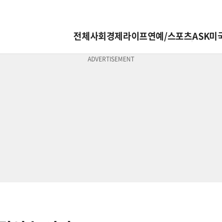
전체
사회
경제
라이프
연예/스포츠
ASK미