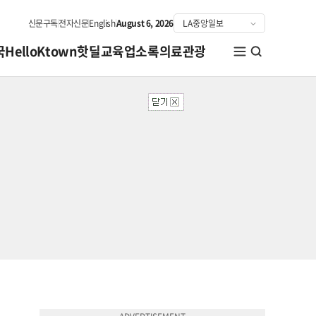
신문구독
전자신문
English
August 6, 2026
국
HelloKtown
핫딜
교육
업소록
의료관광