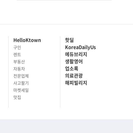
HelloKtown
핫딜
KoreaDailyUs
구인
에듀브리지
렌트
생활영어
부동산
업소록
자동차
의료관광
전문업체
해피빌리지
사고팔기
마켓세일
맛집