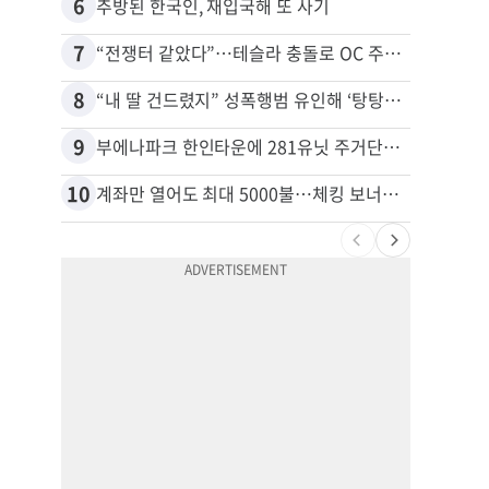
6
16
추방된 한국인, 재입국해 또 사기
7
17
“전쟁터 같았다”…테슬라 충돌로 OC 주택 4채 파손
8
18
“내 딸 건드렸지” 성폭행범 유인해 ‘탕탕’…아빠의 복수 결말
9
19
부에나파크 한인타운에 281유닛 주거단지 들어선다
10
20
계좌만 열어도 최대 5000불…체킹 보너스 무한 경쟁