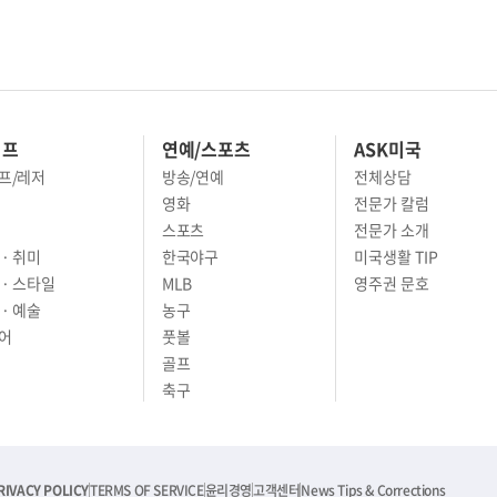
이프
연예/스포츠
ASK미국
프/레저
방송/연예
전체상담
영화
전문가 칼럼
스포츠
전문가 소개
· 취미
한국야구
미국생활 TIP
 · 스타일
MLB
영주권 문호
· 예술
농구
어
풋볼
골프
축구
RIVACY POLICY
TERMS OF SERVICE
윤리경영
고객센터
News Tips & Corrections