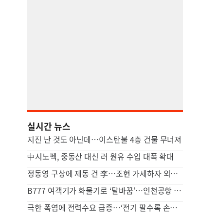
실시간 뉴스
지진 난 것도 아닌데…이스탄불 4층 건물 무너져
中시노펙, 중동산 대신 러 원유 수입 대폭 확대
정동영 구상에 제동 건 李…조현 가세하자 외교·통일 정면충돌
B777 여객기가 화물기로 ‘탈바꿈’…인천공항 개조시설 공개[김기자의 에어포토]
극한 폭염에 전력수요 급증…‘전기 팔수록 손해’ 한전 부담도 커진다