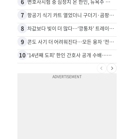
6
16
변호사시험 중 심정지 온 한인, 뉴욕주 제소
7
17
항공기 식기 카트 열었더니 구더기·곰팡이…LAX 기내식 업체 논란
8
18
차값보다 빚이 더 많다…‘깡통차’ 트레이드인 급증
9
19
콘도 사기 더 어려워진다…모든 융자 ‘전체 심사’
10
20
'14년째 도피' 한인 간호사 공개 수배…메디케어 사기 유죄