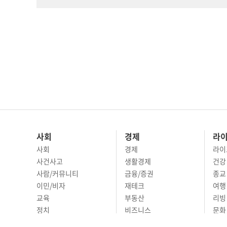
사회
경제
라
사회
경제
라이
사건사고
생활경제
건강
사람/커뮤니티
금융/증권
종교
이민/비자
재테크
여행 
교육
부동산
리빙
정치
비즈니스
문화 
국제
자동차
시니