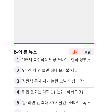
많이 본 뉴스
전체
로컬
1
11
"65세 복수국적 빗장 푸나"... 한국 정부, 연령 완화 전면 추진
2
12
5주간 차 안 몰면 최대 600불 지급
3
13
김원석 투자 사기 논란 고발 영상 파장
4
14
취업 잘되는 대학 1위는?…하버드 3위
5
15
쌀·라면 값 최대 80% 할인…H마트 ‘폭탄 세일’
비영리