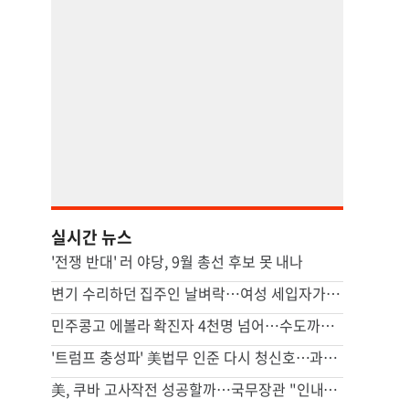
실시간 뉴스
'전쟁 반대' 러 야당, 9월 총선 후보 못 내나
변기 수리하던 집주인 날벼락…여성 세입자가 흉기로 찔렀다
민주콩고 에볼라 확진자 4천명 넘어…수도까지 번질라 비상
'트럼프 충성파' 美법무 인준 다시 청신호…과반 찬성표 확보(종합)
美, 쿠바 고사작전 성공할까…국무장관 "인내와 끈기로 옥죌 것"