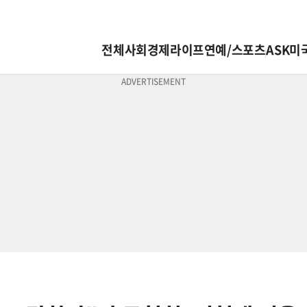
전체
사회
경제
라이프
연예/스포츠
ASK미