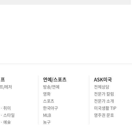
이프
연예/스포츠
ASK미국
프/레저
방송/연예
전체상담
영화
전문가 칼럼
스포츠
전문가 소개
· 취미
한국야구
미국생활 TIP
 · 스타일
MLB
영주권 문호
· 예술
농구
어
풋볼