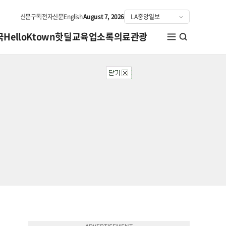
신문구독
전자신문
English
August 7, 2026
국
HelloKtown
핫딜
교육
업소록
의료관광