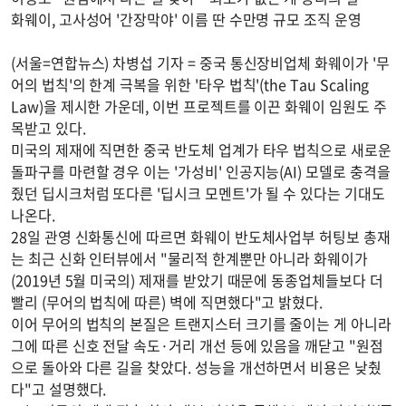
화웨이, 고사성어 '간장막야' 이름 딴 수만명 규모 조직 운영
(서울=연합뉴스) 차병섭 기자 = 중국 통신장비업체 화웨이가 '무
어의 법칙'의 한계 극복을 위한 '타우 법칙'(the Tau Scaling
Law)을 제시한 가운데, 이번 프로젝트를 이끈 화웨이 임원도 주
목받고 있다.
미국의 제재에 직면한 중국 반도체 업계가 타우 법칙으로 새로운
돌파구를 마련할 경우 이는 '가성비' 인공지능(AI) 모델로 충격을
줬던 딥시크처럼 또다른 '딥시크 모멘트'가 될 수 있다는 기대도
나온다.
28일 관영 신화통신에 따르면 화웨이 반도체사업부 허팅보 총재
는 최근 신화 인터뷰에서 "물리적 한계뿐만 아니라 화웨이가
(2019년 5월 미국의) 제재를 받았기 때문에 동종업체들보다 더
빨리 (무어의 법칙에 따른) 벽에 직면했다"고 밝혔다.
이어 무어의 법칙의 본질은 트랜지스터 크기를 줄이는 게 아니라
그에 따른 신호 전달 속도·거리 개선 등에 있음을 깨닫고 "원점
으로 돌아와 다른 길을 찾았다. 성능을 개선하면서 비용은 낮췄
다"고 설명했다.