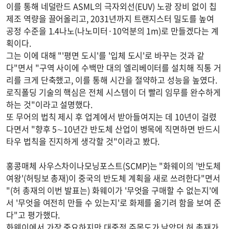
이를 통해 네덜란드 ASML의 극자외선(EUV) 노광 장비 없이 칩
제조 역량을 끌어올리고, 2031년까지 트랜지스터 밀도를 높여
공정 수준을 1.4나노(나노미터·10억분의 1m)로 만들겠다는 계
획이다.
그는 이에 대해 "'평면 도시'를 '입체 도시'로 바꾸는 것과 같
다"면서 "구역 사이에 수백만 대의 엘리베이터를 설치해 직통 거
리를 크게 단축했고, 이를 통해 시간을 절약하고 성능을 높였다.
로직폴딩 기술의 핵심은 전체 시스템이 더 빨리 임무를 완수하게
하는 것"이라고 설명했다.
또 무어의 법칙 제시 후 업계에서 받아들여지는 데 10년이 걸렸
다면서 "향후 5∼10년간 반도체 산업이 병목에 직면하면 반드시
타우 법칙을 진지하게 생각할 것"이라고 봤다.
홍콩매체 사우스차이나모닝포스트(SCMP)는 "화웨이의 '반도체
여왕'(허팅보 총재)이 중국의 반도체 계획을 새로 쓰려한다"면서
"(허 총재의 이번 발표는) 화웨이가 '무엇을 구매할 수 없는지'에
서 '무엇을 여전히 만들 수 있는지'로 화제를 옮기려 함을 보여 준
다"고 평가했다.
화웨이에서 가장 중요하지만 대중적 주목도가 낮았던 허 총재가