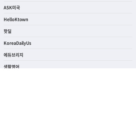
연예/스포츠
ASK미국
HelloKtown
핫딜
KoreaDailyUs
에듀브리지
생활영어
업소록
의료관광
해피빌리지
ABOUT
ADVERTISING
PRIVACY POLICY
TERMS OF SERVICE
윤리경영
고객센터
News Tips & Corrections