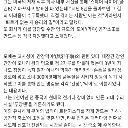
그는 미국의 제재 직후 회사 내부 서신을 통해 '스페어 타이어'(플
랜B)로 바꾸자고 발표한 바 있는데 "지난 6년을 돌아보면 그 길
의 어려움이 수두룩했다. 직접 겪어본 사람만 아는 것"이라면서
"퇴로가 없는 게 승리의 길"이라고 말했다.
또 회사가 이를 담당할 수만 명 규모의 '모예'(막야) 공작소조를
만드는 등 적극 지원했다고 소개했다.
모예는 고사성어 '간장막야'(莫邪干將)와 관련 있다. 대장간 장인
간장이 오나라 왕의 명으로 검 2자루를 만들려 했는데 3년이 지
나도 청동이 녹지 않자 아내인 막야가 머리카락·손톱을 잘라 용
광로에 넣고 소녀 300여명에게 풀무질을 시키자 청동이 녹기 시
작했고 이를 통해 만든 명검을 각각 '간장', '막야'로 이름지었다
는 내용이다.
그는 2천여년 전 중국이 현대적 전기나 장비 없이 만든 고대 수리
시설 '두장옌'을 거론하기도 했다.
이와 유사하게 무어의 법칙이 트랜지스터를 작게 만드는 '기하·
공간적 축소'에 초점을 맞춘 반면, 타우 법칙은 패러다임 전환을
시도해 신호가 전달되는 시간을 줄이는 '시간 축소'에 주목한다.