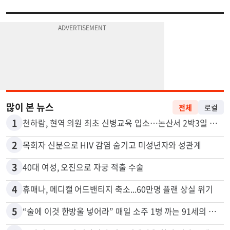
많이 본 뉴스
전체
로컬
1
천하람, 현역 의원 최초 신병교육 입소…논산서 2박3일 생활
2
목회자 신분으로 HIV 감염 숨기고 미성년자와 성관계
3
40대 여성, 오진으로 자궁 적출 수술
4
휴매나, 메디캘 어드밴티지 축소...60만명 플랜 상실 위기