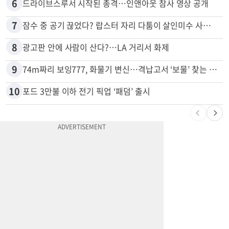
5
“술에 이것 한방울 넣어라” 매일 소주 1병 까는 91세의 철칙
6
드라이브스루서 시작된 총격…인앤아웃 참사 영상 공개
7
잠수 중 공기 끊었다? 랍스터 자리 다툼이 살인미수 사건으로
8
광고판 안에 사람이 산다?…LA 거리서 화제
9
74m짜리 보잉777, 화물기 변신…격납고서 ‘보물’ 찾는 인천공항
10
포드 3만불 이하 전기 픽업 ‘패덤’ 출시