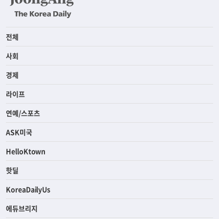
전체
사회
경제
라이프
연예/스포츠
ASK미국
HelloKtown
핫딜
KoreaDailyUs
에듀브리지