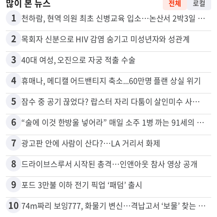
많이 본 뉴스
전체
로컬
1
천하람, 현역 의원 최초 신병교육 입소…논산서 2박3일 생활
2
목회자 신분으로 HIV 감염 숨기고 미성년자와 성관계
3
40대 여성, 오진으로 자궁 적출 수술
4
휴매나, 메디캘 어드밴티지 축소...60만명 플랜 상실 위기
5
잠수 중 공기 끊었다? 랍스터 자리 다툼이 살인미수 사건으로
6
“술에 이것 한방울 넣어라” 매일 소주 1병 까는 91세의 철칙
7
광고판 안에 사람이 산다?…LA 거리서 화제
8
드라이브스루서 시작된 총격…인앤아웃 참사 영상 공개
9
포드 3만불 이하 전기 픽업 ‘패덤’ 출시
10
74m짜리 보잉777, 화물기 변신…격납고서 ‘보물’ 찾는 인천공항