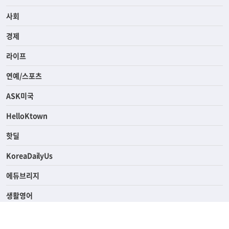
전체
사회
경제
라이프
연예/스포츠
ASK미국
HelloKtown
핫딜
KoreaDailyUs
에듀브리지
생활영어