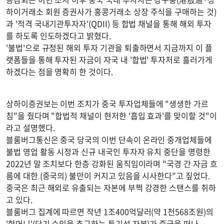
하이거래소 회원 증권사가 홍콩거래소 상장 주식을 구매하는 것)
과 '적격 국내기관투자자'(QDII) 등 합법 채널을 통해 해외 투자
를 하도록 인도하겠다고 밝혔다.
'불법'으로 규정된 해외 투자 기관을 퇴출하면서 지금까지 이 플
랫폼들을 통해 투자된 자금이 자국 내 '합법' 투자처로 흘러가게
하겠다는 점을 명확히 한 것이다.
상하이증권보는 이번 조치가 중국 투자업체들에 "생생한 가르
침"을 줬다며 "합법적 채널이 현저한 '흡입 효과'를 맞이할 것"이
라고 설명했다.
블룸버그통신은 중국 당국의 이번 단속이 온라인 중개업체들에
불법 영업 활동 시정과 신규 내국인 투자자 유치 중단을 명령한
2022년 말 조치보다 한층 강화된 움직임이라며 "국경 간 자금 흐
름에 대한 (중국의) 불만이 커지고 있음을 시사한다"고 짚었다.
중국은 최근 해외로 유출되는 자본에 부쩍 강경한 스탠스를 취하
고 있다.
블룸버그 집계에 따르면 작년 1조400억달러(약 1천568조원)의
'핫머니'(단기 수익을 추구하는 투기성 자본)가 중국을 떠나