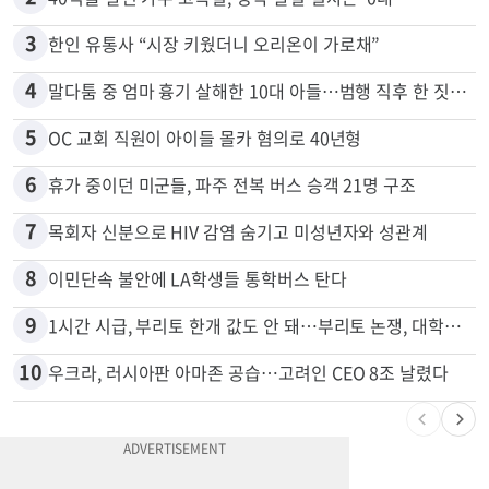
1
“이번이 마지막 변경일 수도”…서머타임 운명은
2
40억불 날린 가주 고속철, 정작 달릴 열차는 ‘0대’
3
한인 유통사 “시장 키웠더니 오리온이 가로채”
4
말다툼 중 엄마 흉기 살해한 10대 아들…범행 직후 한 짓 충격
5
OC 교회 직원이 아이들 몰카 혐의로 40년형
6
휴가 중이던 미군들, 파주 전복 버스 승객 21명 구조
7
목회자 신분으로 HIV 감염 숨기고 미성년자와 성관계
8
이민단속 불안에 LA학생들 통학버스 탄다
9
1시간 시급, 부리토 한개 값도 안 돼…부리토 논쟁, 대학생들 하소연
10
우크라, 러시아판 아마존 공습…고려인 CEO 8조 날렸다