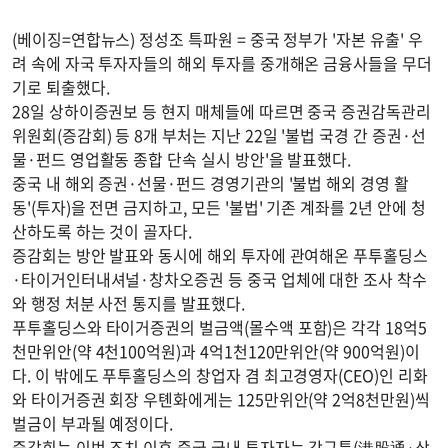
(베이징=연합뉴스) 정성조 특파원 = 중국 정부가 '자본 유출' 우
려 속에 자국 투자자들의 해외 투자를 중개해온 금융사들을 무더
기로 퇴출했다.
28일 상하이증권보 등 현지 매체들에 따르면 중국 증권감독관리
위원회(증감회) 등 8개 부처는 지난 22일 '불법 국경 간 증권·선
물·펀드 영업활동 종합 단속 실시 방안'을 발표했다.
중국 내 해외 증권·선물·펀드 경영기관의 '불법 해외 경영 활
동'(투자)을 전면 금지하고, 모든 '불법' 기존 계좌를 2년 안에 청
산하도록 하는 것이 골자다.
증감회는 방안 발표와 동시에 해외 투자에 관여해온 푸투홀딩스
·타이거인터내셔널·창차오증권 등 중국 업체에 대한 조사 착수
와 행정 처분 사전 통지를 발표했다.
푸투홀딩스와 타이거증권의 벌금액(몰수액 포함)은 각각 18억5
천만위안(약 4천100억원)과 4억1천120만위안(약 900억원)이
다. 이 밖에도 푸투홀딩스의 창업자 겸 최고경영자(CEO)인 리화
와 타이거증권 회장 우톈화에게는 125만위안(약 2억8천만원)씩
벌금이 부과될 예정이다.
증감회는 이번 조치 이후 중국 국내 투자자는 강구퉁(港股通·상