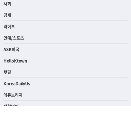
전체
사회
경제
라이프
연예/스포츠
ASK미국
HelloKtown
핫딜
KoreaDailyUs
에듀브리지
생활영어