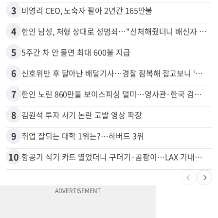
2
서류 하나만 빠져도 영주권·비자 거부…심사관 재량권 대폭 확대
3
비영리 CEO, 노숙자 팔아 2년간 165만불
4
한인 남성, 처형 상대로 성범죄…"선처해줬더니 배신자 취급"
5
5주간 차 안 몰면 최대 600불 지급
6
신호위반 후 달아난 배달기사…경찰 잠복해 잡고보니 ‘반전’
7
한인 노린 860만불 보이스피싱 덜미…영사관·한국 검찰 사칭
8
김원석 투자 사기 논란 고발 영상 파장
9
취업 잘되는 대학 1위는?…하버드 3위
10
항공기 식기 카트 열었더니 구더기·곰팡이…LAX 기내식 업체 논란