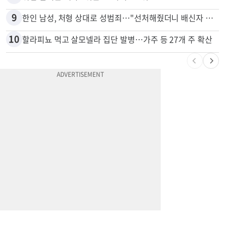
8
취업 잘되는 대학 1위는?…하버드 3위
9
한인 남성, 처형 상대로 성범죄…"선처해줬더니 배신자 취급"
10
할라피뇨 먹고 살모넬라 집단 발병…가주 등 27개 주 확산