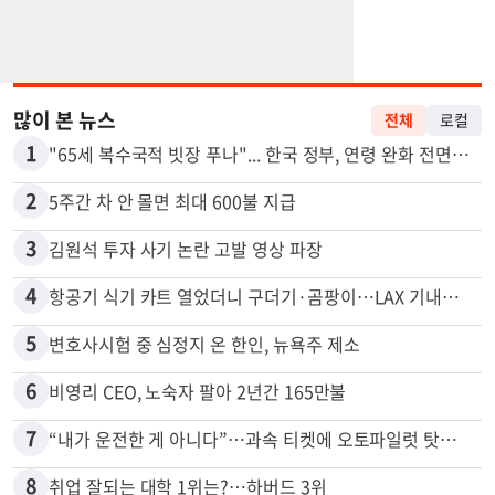
많이 본 뉴스
전체
로컬
1
"65세 복수국적 빗장 푸나"... 한국 정부, 연령 완화 전면 추진
2
5주간 차 안 몰면 최대 600불 지급
3
김원석 투자 사기 논란 고발 영상 파장
4
항공기 식기 카트 열었더니 구더기·곰팡이…LAX 기내식 업체 논란
5
변호사시험 중 심정지 온 한인, 뉴욕주 제소
6
비영리 CEO, 노숙자 팔아 2년간 165만불
7
“내가 운전한 게 아니다”…과속 티켓에 오토파일럿 탓한 운전자