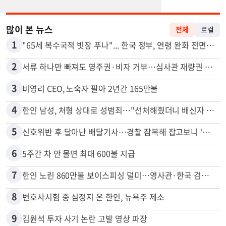
많이 본 뉴스
전체
로컬
1
"65세 복수국적 빗장 푸나"... 한국 정부, 연령 완화 전면 추진
2
서류 하나만 빠져도 영주권·비자 거부…심사관 재량권 대폭 확대
3
비영리 CEO, 노숙자 팔아 2년간 165만불
4
한인 남성, 처형 상대로 성범죄…"선처해줬더니 배신자 취급"
5
신호위반 후 달아난 배달기사…경찰 잠복해 잡고보니 ‘반전’
6
5주간 차 안 몰면 최대 600불 지급
7
한인 노린 860만불 보이스피싱 덜미…영사관·한국 검찰 사칭
8
변호사시험 중 심정지 온 한인, 뉴욕주 제소
9
김원석 투자 사기 논란 고발 영상 파장