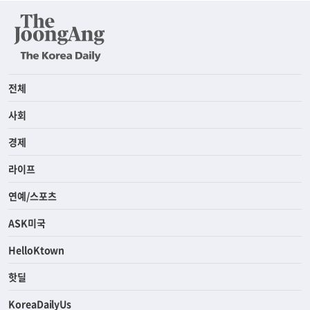
전체
사회
경제
라이프
연예/스포츠
ASK미국
HelloKtown
핫딜
KoreaDailyUs