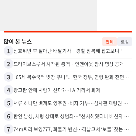
많이 본 뉴스
전체
로컬
1
신호위반 후 달아난 배달기사…경찰 잠복해 잡고보니 ‘반전’
2
드라이브스루서 시작된 총격…인앤아웃 참사 영상 공개
3
"65세 복수국적 빗장 푸나"... 한국 정부, 연령 완화 전면 추진
4
광고판 안에 사람이 산다?…LA 거리서 화제
5
서류 하나만 빠져도 영주권·비자 거부…심사관 재량권 대폭 확대
6
한인 남성, 처형 상대로 성범죄…"선처해줬더니 배신자 취급"
7
74m짜리 보잉777, 화물기 변신…격납고서 ‘보물’ 찾는 인천공항