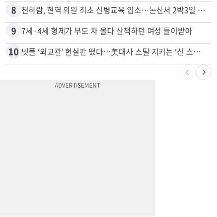
8
천하람, 현역 의원 최초 신병교육 입소…논산서 2박3일 생활
9
7세·4세 형제가 부모 차 몰다 산책하던 여성 들이받아
10
넷플 ‘외교관’ 현실판 떴다…美대사 스틸 지키는 ‘신 스틸러’