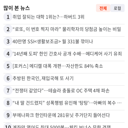
많이 본 뉴스
전체
로컬
1
취업 잘되는 대학 1위는?…하버드 3위
2
“로또, 이 번호 찍지 마라” 물리학자의 당첨금 높이는 비밀
3
40만명 SSI<생활보조금> 월 331불 깎이나
4
'14년째 도피' 한인 간호사 공개 수배…메디케어 사기 유죄
5
[포커스] 메디캘 대폭 개편…자산한도 84% 축소
6
추방된 한국인, 재입국해 또 사기
7
“전쟁터 같았다”…테슬라 충돌로 OC 주택 4채 파손
8
“내 딸 건드렸지” 성폭행범 유인해 ‘탕탕’…아빠의 복수 결말
9
부에나파크 한인타운에 281유닛 주거단지 들어선다
10
계좌만 열어도 최대 5000불…체킹 보너스 무한 경쟁