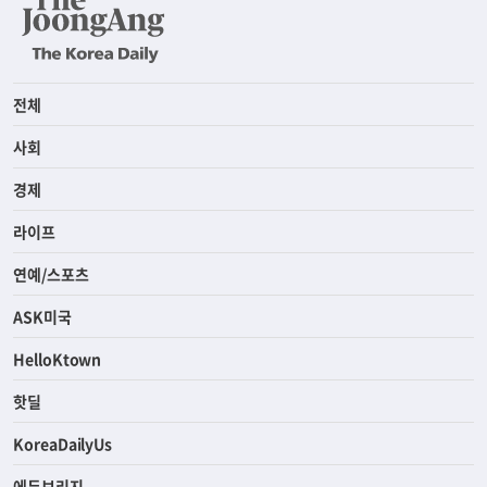
전체
사회
경제
라이프
연예/스포츠
ASK미국
HelloKtown
핫딜
KoreaDailyUs
에듀브리지