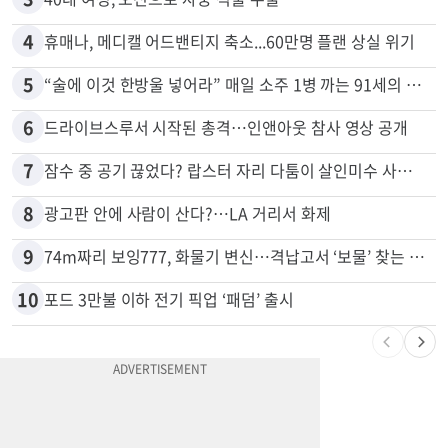
4
휴매나, 메디캘 어드밴티지 축소...60만명 플랜 상실 위기
5
“술에 이것 한방울 넣어라” 매일 소주 1병 까는 91세의 철칙
6
드라이브스루서 시작된 총격…인앤아웃 참사 영상 공개
7
잠수 중 공기 끊었다? 랍스터 자리 다툼이 살인미수 사건으로
8
광고판 안에 사람이 산다?…LA 거리서 화제
9
74m짜리 보잉777, 화물기 변신…격납고서 ‘보물’ 찾는 인천공항
10
포드 3만불 이하 전기 픽업 ‘패덤’ 출시