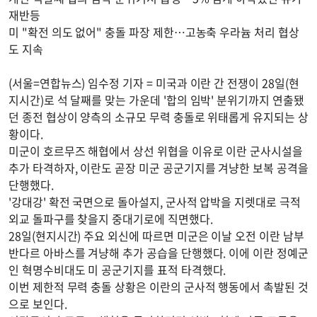
재반등
미 "확전 의도 없어" 충돌 파장 제한…고농축 우라늄 처리 협상
도 지속
(서울=연합뉴스) 임수정 기자 = 미국과 이란 간 전쟁이 28일(현
지시간)로 석 달째를 맞는 가운데 '합의 임박' 분위기까지 연출됐
던 종전 협상이 양측의 소규모 무력 충돌로 위태롭게 유지되는 상
황이다.
미군이 호르무즈 해협에서 상선 위협을 이유로 이란 군사시설을
추가 타격하자, 이란도 곧장 미군 공군기지를 겨냥한 보복 공격을
단행했다.
'강대강' 확전 국면으로 돌아설지, 군사적 압박을 지렛대로 극적
외교 돌파구를 찾을지 중대기로에 직면했다.
28일(현지시간) 주요 외신에 따르면 미군은 이날 오전 이란 남부
반다르 아바스를 겨냥해 추가 공습을 단행했다. 이에 이란 정예군
인 혁명수비대도 미 공군기지를 표적 타격했다.
이번 제한적 무력 충돌 상황은 이란의 군사적 행동에서 촉발된 것
으로 보인다.