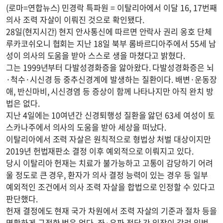
(로마=연합뉴스) 민경락 특파원 = 이탈리아에서 이달 16, 17번째
의사 조력 자살이 이뤄진 것으로 확인됐다.
28일(현지시간) 현지 안사통신에 따르면 안락사 권리 옹호 단체
루카코쉬오니 협회는 지난 18일 북부 롬바르디아주에서 55세 남
성이 의사의 도움을 받아 스스로 생을 마쳤다고 밝혔다.
그는 1999년부터 다발성경화증을 앓아왔다. 다발성경화증은 뇌
·척수·시신경 등 중추신경계에 발생하는 질환이다. 배변·운동장
애, 반신마비, 시신경염 등 증상이 함께 나타나지만 아직 완치 방
법은 없다.
지난 4일에는 10여년간 신경퇴행성 질환을 앓던 63세 여성이 토
스카나주에서 의사의 도움을 받아 세상을 떠났다.
이탈리아에서 조력 자살은 원칙적으로 형법상 처벌 대상이지만
2019년 헌법재판소 결정 이후 예외적으로 이뤄지고 있다.
당시 이탈리아 헌재는 치료가 불가능하고 고통이 감당하기 어려
울 정도로 큰 경우, 환자가 의사 결정 능력이 있는 경우 등 일부
예외적인 조건에서 의사 조력 자살을 합법으로 인정할 수 있다고
판단했다.
헌재 결정에도 현재 국가 차원에서 조력 자살의 기준과 절차 등을
명확하게 규정한 법은 없다. 좌·우파 정당 간 입장이 갈려 입법