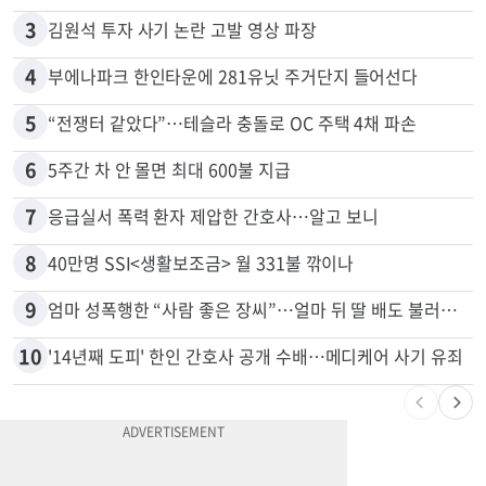
2
“로또, 이 번호 찍지 마라” 물리학자의 당첨금 높이는 비밀
3
김원석 투자 사기 논란 고발 영상 파장
4
부에나파크 한인타운에 281유닛 주거단지 들어선다
5
“전쟁터 같았다”…테슬라 충돌로 OC 주택 4채 파손
6
5주간 차 안 몰면 최대 600불 지급
7
응급실서 폭력 환자 제압한 간호사…알고 보니
8
40만명 SSI<생활보조금> 월 331불 깎이나
9
엄마 성폭행한 “사람 좋은 장씨”…얼마 뒤 딸 배도 불러왔다
10
'14년째 도피' 한인 간호사 공개 수배…메디케어 사기 유죄