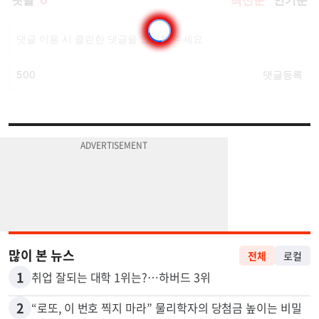
많이 본 뉴스
전체
로컬
1
취업 잘되는 대학 1위는?…하버드 3위