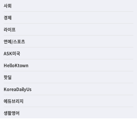
전체
사회
경제
라이프
연예/스포츠
ASK미국
HelloKtown
핫딜
KoreaDailyUs
에듀브리지
생활영어