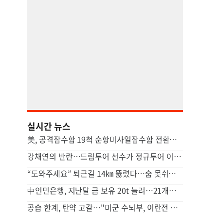
실시간 뉴스
美, 공격잠수함 19척 순항미사일잠수함 전환…中 견제 강화
강채연의 반란…드림투어 선수가 정규투어 이틀째 선두
“도와주세요” 퇴근길 14㎞ 뚫렸다…숨 못쉬던 아기 살린 기적
中인민은행, 지난달 금 보유 20t 늘려…21개월 연속 증가세
공습 한계, 탄약 고갈…"미군 수뇌부, 이란전 출구전략 모색중"