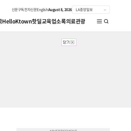
신문구독
전자신문
English
August 8, 2026
국
HelloKtown
핫딜
교육
업소록
의료관광