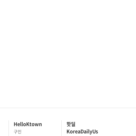
HelloKtown
핫딜
KoreaDailyUs
구인