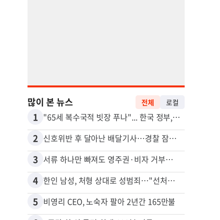
많이 본 뉴스
전체
로컬
1
11
"65세 복수국적 빗장 푸나"... 한국 정부, 연령 완화 전면 추진
김원석
2
12
신호위반 후 달아난 배달기사…경찰 잠복해 잡고보니 ‘반전’
3
13
서류 하나만 빠져도 영주권·비자 거부…심사관 재량권 대폭 확대
4
14
한인 남성, 처형 상대로 성범죄…"선처해줬더니 배신자 취급"
5
15
비영리 CEO, 노숙자 팔아 2년간 165만불