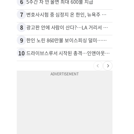
6
16
5주간 차 안 몰면 최대 600불 지급
7
17
변호사시험 중 심정지 온 한인, 뉴욕주 제소
8
18
광고판 안에 사람이 산다?…LA 거리서 화제
9
19
한인 노린 860만불 보이스피싱 덜미…영사관·한국 검찰 사칭
10
20
드라이브스루서 시작된 총격…인앤아웃 참사 영상 공개