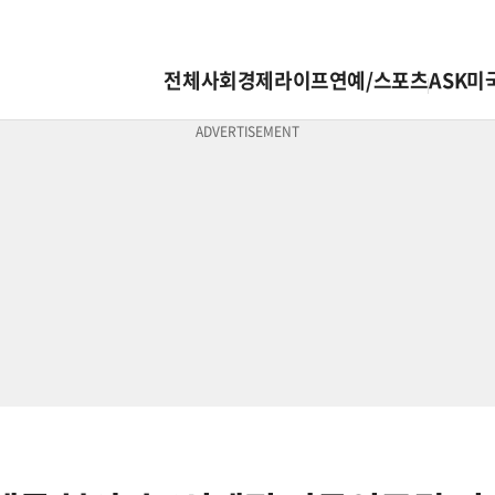
전체
사회
경제
라이프
연예/스포츠
ASK미