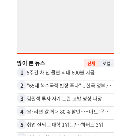
많이 본 뉴스
전체
로컬
1
11
5주간 차 안 몰면 최대 600불 지급
2
12
"65세 복수국적 빗장 푸나"... 한국 정부, 연령 완화 전면 추진
3
13
김원석 투자 사기 논란 고발 영상 파장
4
14
쌀·라면 값 최대 80% 할인…H마트 ‘폭탄 세일’
5
15
취업 잘되는 대학 1위는?…하버드 3위