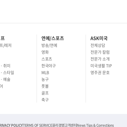
이프
연예/스포츠
ASK미국
프/레저
방송/연예
전체상담
영화
전문가 칼럼
스포츠
전문가 소개
· 취미
한국야구
미국생활 TIP
 · 스타일
MLB
영주권 문호
· 예술
농구
어
풋볼
골프
축구
RIVACY POLICY
TERMS OF SERVICE
윤리경영
고객센터
News Tips & Corrections