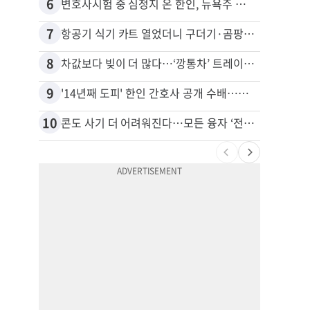
6
16
변호사시험 중 심정지 온 한인, 뉴욕주 제소
비영리
7
17
항공기 식기 카트 열었더니 구더기·곰팡이…LAX 기내식 업체 논란
8
18
차값보다 빚이 더 많다…‘깡통차’ 트레이드인 급증
9
19
'14년째 도피' 한인 간호사 공개 수배…메디케어 사기 유죄
10
20
콘도 사기 더 어려워진다…모든 융자 ‘전체 심사’