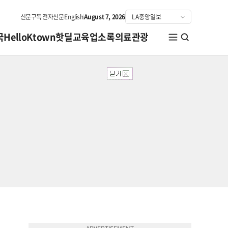
신문구독
전자신문
English
August 7, 2026
국
HelloKtown
핫딜
교육
업소록
의료관광