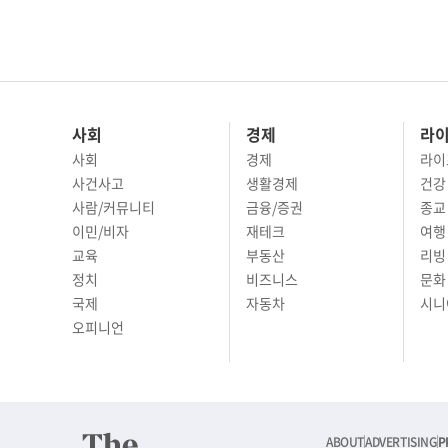
사회
경제
라
사회
경제
라이
사건사고
생활경제
건강
사람/커뮤니티
금융/증권
종교
이민/비자
재테크
여행 
교육
부동산
리빙
정치
비즈니스
문화 
국제
자동차
시니
오피니언
ABOUT
ADVERTISING
P