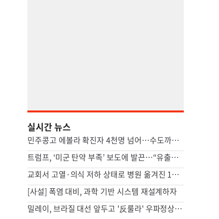
실시간 뉴스
민주콩고 에볼라 확진자 4천명 넘어…수도까지 번질라 비상
트럼프, ‘미군 탄약 부족’ 보도에 발끈…“유출자 색출하라”
교회서 고열·의식 저하 상태로 병원 옮겨진 11세 결국 사망
[사설] 폭염 대비, 과학 기반 시스템 재설계하자
밀레이, 브라질 대선 앞두고 '反룰라' 우파정상회의 추진