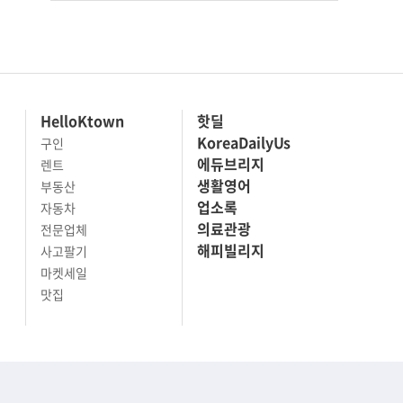
HelloKtown
핫딜
KoreaDailyUs
구인
에듀브리지
렌트
생활영어
부동산
업소록
자동차
의료관광
전문업체
해피빌리지
사고팔기
마켓세일
맛집