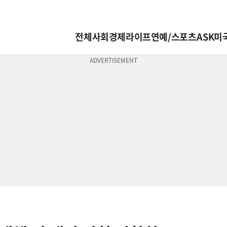
전체
사회
경제
라이프
연예/스포츠
ASK미