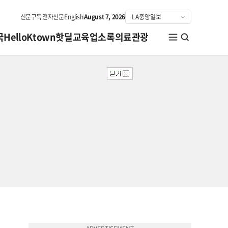
신문구독
전자신문
English
August 7, 2026
국
HelloKtown
핫딜
교육
업소록
의료관광