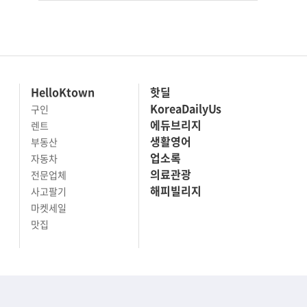
HelloKtown
핫딜
KoreaDailyUs
구인
에듀브리지
렌트
생활영어
부동산
업소록
자동차
의료관광
전문업체
해피빌리지
사고팔기
마켓세일
맛집