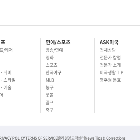
이프
연예/스포츠
ASK미국
프/레저
방송/연예
전체상담
영화
전문가 칼럼
스포츠
전문가 소개
· 취미
한국야구
미국생활 TIP
 · 스타일
MLB
영주권 문호
· 예술
농구
어
풋볼
골프
축구