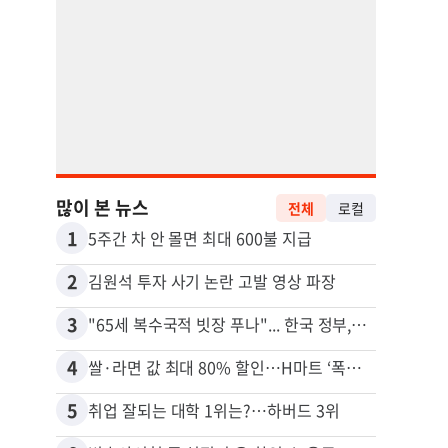
많이 본 뉴스
전체
로컬
1
11
5주간 차 안 몰면 최대 600불 지급
2
12
김원석 투자 사기 논란 고발 영상 파장
3
13
"65세 복수국적 빗장 푸나"... 한국 정부, 연령 완화 전면 추진
4
14
쌀·라면 값 최대 80% 할인…H마트 ‘폭탄 세일’
5
15
취업 잘되는 대학 1위는?…하버드 3위