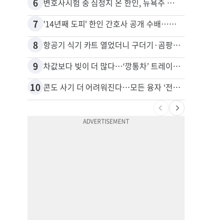
6
16
변호사시험 중 심정지 온 한인, 뉴욕주 제소
7
17
'14년째 도피' 한인 간호사 공개 수배…메디케어 사기 유죄
8
18
항공기 식기 카트 열었더니 구더기·곰팡이…LAX 기내식 업체 논란
9
19
차값보다 빚이 더 많다…‘깡통차’ 트레이드인 급증
비영리
10
20
콘도 사기 더 어려워진다…모든 융자 ‘전체 심사’