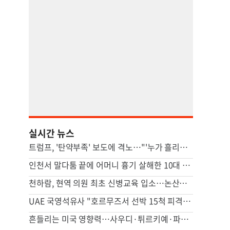
실시간 뉴스
트럼프, '탄약부족' 보도에 격노…"'누가 흘리나' 색출 지시"
인천서 말다툼 끝에 어머니 흉기 살해한 10대 아들 체포
천하람, 현역 의원 최초 신병교육 입소…논산서 2박3일 생활
UAE 국영석유사 "호르무즈서 선박 15척 피격…이번주에도 3척"
흔들리는 미국 영향력…사우디·튀르키예·파키스탄 안보 손잡았다(종합)