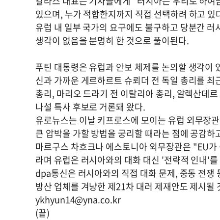
칼라스 대표는 기자들에게 "러시아는 우리로 하여
있으며, 누가 적합한지까지 직접 선택하려 하고 있다
유럽 내 일부 국가의 요구에도 불구하고 당분간 러
생각이 없음을 분명히 한 것으로 풀이된다.
푸틴 대통령은 유럽과 안보 체제를 논의할 생각이 있
신과 가까운 게르하르트 슈뢰더 전 독일 총리를 최
총리, 마리오 드라기 전 이탈리아 총리, 알렉산데
나설 특사 후보로 거론돼 왔다.
유로뉴스는 이날 키프로스에 모이는 유럽 외무장관의
큰 압박을 가할 방법을 궁리할 때라는 점에 공감하
마르구스 차흐크나 에스토니아 외무장관은 "EU가 
라며 유럽은 러시아와의 대화 대신 '전략적 인내'
dpa통신은 러시아와의 직접 대화 문제, 중동 전쟁
방산 업체를 겨냥한 제21차 대러 제재안도 제시될
ykhyun14@yna.co.kr
(끝)