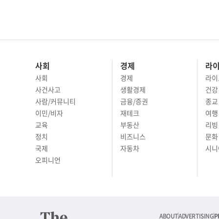
사회
경제
라
사회
경제
라이
사건사고
생활경제
건강
사람/커뮤니티
금융/증권
종교
이민/비자
재테크
여행 
교육
부동산
리빙
정치
비즈니스
문화 
국제
자동차
시니
오피니언