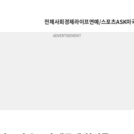
전체
사회
경제
라이프
연예/스포츠
ASK미