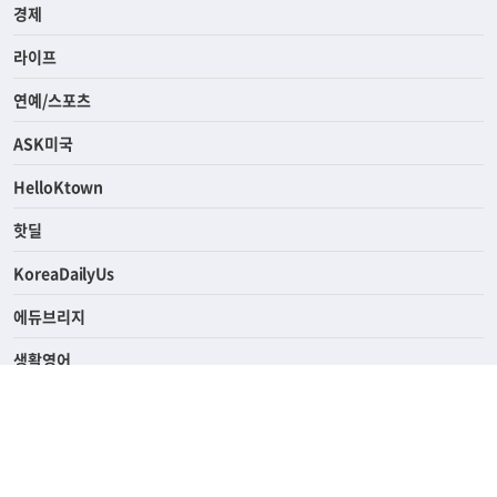
사회
경제
라이프
연예/스포츠
ASK미국
HelloKtown
핫딜
KoreaDailyUs
에듀브리지
생활영어
업소록