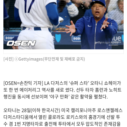
[사진] ⓒGettyimages(무단전재 및 재배포 금지)
[OSEN=손찬익 기자] LA 다저스의 ‘슈퍼 스타’ 오타니 쇼헤이가
또 한 번 메이저리그 역사를 새로 썼다. 선두 타자 홈런과 노히트
행진을 동시에 선보이며 ‘야구 만화’ 같은 활약을 펼쳤다.
오타니는 28일(이하 한국시간) 미국 캘리포니아주 로스앤젤레스
다저스타디움에서 열린 콜로라도 로키스와의 홈경기에 선발 투
수 겸 1번 지명타자로 출전해 투타에서 모두 압도적인 존재감을