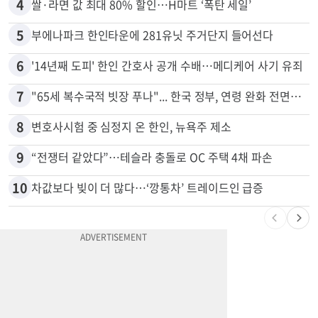
3
취업 잘되는 대학 1위는?…하버드 3위
4
쌀·라면 값 최대 80% 할인…H마트 ‘폭탄 세일’
5
부에나파크 한인타운에 281유닛 주거단지 들어선다
6
'14년째 도피' 한인 간호사 공개 수배…메디케어 사기 유죄
7
"65세 복수국적 빗장 푸나"... 한국 정부, 연령 완화 전면 추진
8
변호사시험 중 심정지 온 한인, 뉴욕주 제소
9
“전쟁터 같았다”…테슬라 충돌로 OC 주택 4채 파손
10
차값보다 빚이 더 많다…‘깡통차’ 트레이드인 급증