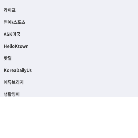
사회
경제
라이프
연예/스포츠
ASK미국
HelloKtown
핫딜
KoreaDailyUs
에듀브리지
생활영어
업소록
의료관광