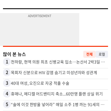
많이 본 뉴스
전체
로컬
1
천하람, 현역 의원 최초 신병교육 입소…논산서 2박3일 생활
2
목회자 신분으로 HIV 감염 숨기고 미성년자와 성관계
3
40대 여성, 오진으로 자궁 적출 수술
4
휴매나, 메디캘 어드밴티지 축소...60만명 플랜 상실 위기
5
“술에 이것 한방울 넣어라” 매일 소주 1병 까는 91세의 철칙