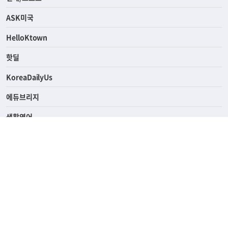
ASK미국
HelloKtown
핫딜
KoreaDailyUs
에듀브리지
생활영어
업소록
의료관광
해피빌리지
ABOUT
ADVERTISING
PRIVACY POLICY
TERMS OF SERVICE
윤리경영
고객센터
News Tips & Corrections
690 Wilshire Place Los Angeles, CA 90005
TEL. (213) 368-2500 FAX. (213) 389-6196