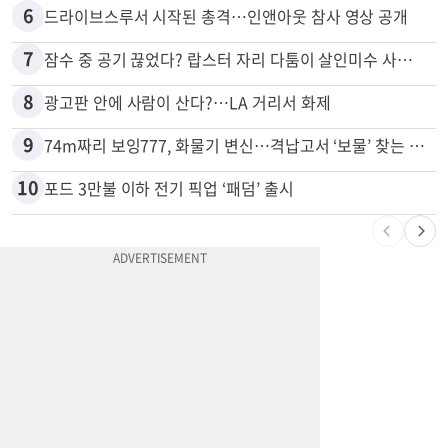
6
드라이브스루서 시작된 총격…인앤아웃 참사 영상 공개
7
잠수 중 공기 끊었다? 랍스터 자리 다툼이 살인미수 사건으로
8
광고판 안에 사람이 산다?…LA 거리서 화제
9
74m짜리 보잉777, 화물기 변신…격납고서 ‘보물’ 찾는 인천공항
10
포드 3만불 이하 전기 픽업 ‘패덤’ 출시