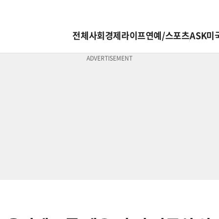
전체
사회
경제
라이프
연예/스포츠
ASK미