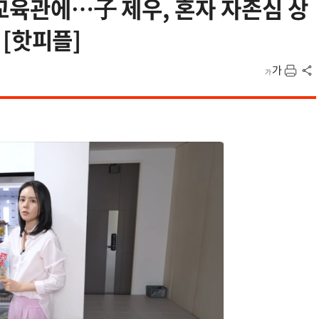
 교육관에…子 제우, 혼자 자존심 상
) [핫피플]