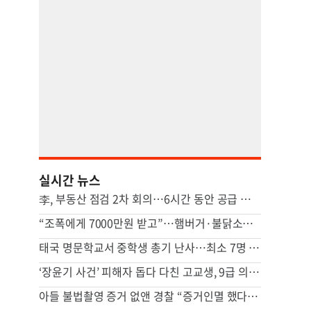
실시간 뉴스
李, 부동산 점검 2차 회의…6시간 동안 공급 지원책 집중 논의
“조폭에게 7000만원 받고”…햄버거·불닭소스 넣어준 교도관 징역 7년
태국 명문학교서 중학생 총기 난사…최소 7명 살해(종합2보)
‘장윤기 사건’ 피해자 돕다 다친 고교생, 9급 의상자 인정
아들 불법촬영 증거 없앤 경찰 “증거인멸 했다 해도 처벌 못해”