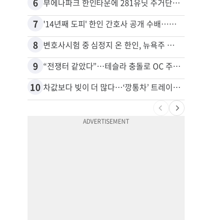
6
16
부에나파크 한인타운에 281유닛 주거단지 들어선다
7
17
'14년째 도피' 한인 간호사 공개 수배…메디케어 사기 유죄
8
18
변호사시험 중 심정지 온 한인, 뉴욕주 제소
9
19
“전쟁터 같았다”…테슬라 충돌로 OC 주택 4채 파손
10
20
차값보다 빚이 더 많다…‘깡통차’ 트레이드인 급증