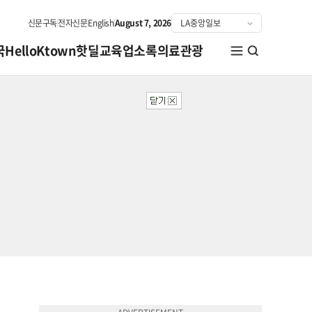
신문구독
전자신문
English
August 7, 2026
국
HelloKtown
핫딜
교육
업소록
의료관광