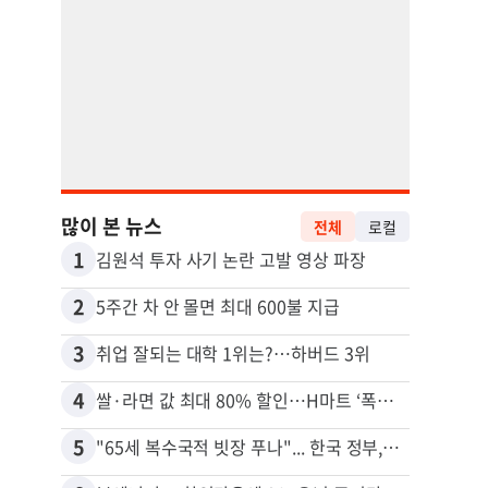
많이 본 뉴스
전체
로컬
1
11
김원석 투자 사기 논란 고발 영상 파장
2
12
5주간 차 안 몰면 최대 600불 지급
3
13
취업 잘되는 대학 1위는?…하버드 3위
4
14
쌀·라면 값 최대 80% 할인…H마트 ‘폭탄 세일’
5
15
"65세 복수국적 빗장 푸나"... 한국 정부, 연령 완화 전면 추진