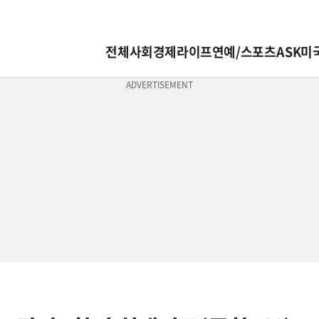
전체
사회
경제
라이프
연예/스포츠
ASK미