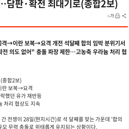
'…담판·확전 최대기로(종합2보)
공격→이란 보복→요격 개전 석달째 합의 임박 분위기서
확전 의도 없어" 충돌 파장 제한…고농축 우라늄 처리 협
(종합2보)
이란 보복→요격
하락했던 유가 재반등
늄 처리 협상도 지속
 간 전쟁이 28일(현지시간)로 석 달째를 맞는 가운데 '합의
규모 무력 충돌로 위태롭게 유지되는 상황이다.