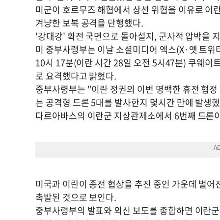
미군이 호르무즈 해협에서 상선 위협을 이유로 이란
겨냥한 보복 공격을 단행했다.
'강대강' 확전 국면으로 돌아설지, 군사적 압박을
미 중부사령부는 이날 소셜미디어 엑스(X·옛 트위
10시 17분(이란 시간 28일 오전 5시47분) 
로 요격했다고 밝혔다.
중부사령부는 "이란 정권의 이번 명백한 휴전 협정
는 공격형 드론 5대를 발사한지 몇시간 만에 발생했
다르아바스의 이란군 지상관제소에서 6번째 드론이
미국과 이란이 종전 협상을 추진 중인 가운데 벌어
촉발된 것으로 보인다.
중부사령부의 발표와 외신 보도를 종합하면 이란군