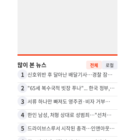
많이 본 뉴스
전체
로컬
1
11
신호위반 후 달아난 배달기사…경찰 잠복해 잡고보니 ‘반전’
2
12
"65세 복수국적 빗장 푸나"... 한국 정부, 연령 완화 전면 추진
3
13
서류 하나만 빠져도 영주권·비자 거부…심사관 재량권 대폭 확대
4
14
한인 남성, 처형 상대로 성범죄…"선처해줬더니 배신자 취급"
5
15
드라이브스루서 시작된 총격…인앤아웃 참사 영상 공개
포드 