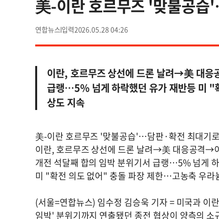
美-이란 호르무즈 '맞불공습
연합뉴스
2026.05.28 04:26
이란, 호르무즈 상선에 드론 날려→美 대응
급랭…5% 넘게 하락했던 유가 재반등 미 "
상도 지속
美-이란 호르무즈 '맞불공습'…담판·확전 최대기로
이란, 호르무즈 상선에 드론 날려→美 대응공격→
개전 석달째 합의 임박 분위기서 급랭…5% 넘게 
미 "확전 의도 없어" 충돌 파장 제한…고농축 우라
(서울=연합뉴스) 임수정 김승욱 기자 = 미국과 이란
임박' 분위기까지 연출됐던 종전 협상이 양측의 소