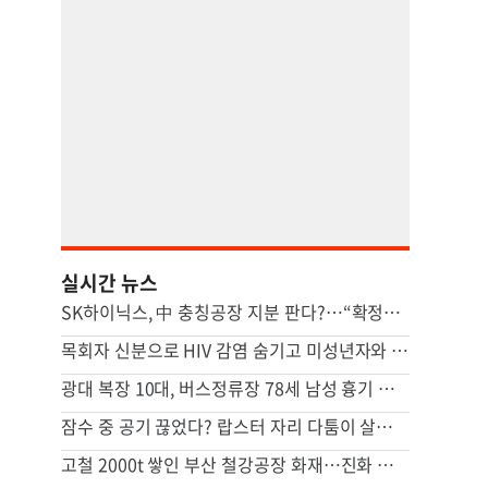
실시간 뉴스
SK하이닉스, 中 충칭공장 지분 판다?…“확정된 바는 없다”
목회자 신분으로 HIV 감염 숨기고 미성년자와 성관계
광대 복장 10대, 버스정류장 78세 남성 흉기 살해 혐의
잠수 중 공기 끊었다? 랍스터 자리 다툼이 살인미수 사건으로
고철 2000t 쌓인 부산 철강공장 화재…진화 장기전