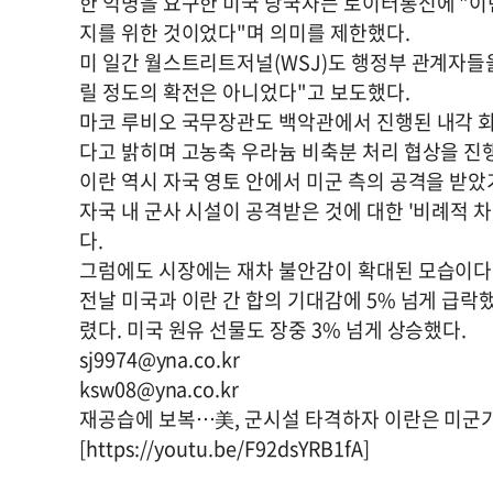
한 익명을 요구한 미국 당국자는 로이터통신에 "이
지를 위한 것이었다"며 의미를 제한했다.
미 일간 월스트리트저널(WSJ)도 행정부 관계자들
릴 정도의 확전은 아니었다"고 보도했다.
마코 루비오 국무장관도 백악관에서 진행된 내각 
다고 밝히며 고농축 우라늄 비축분 처리 협상을 진
이란 역시 자국 영토 안에서 미군 측의 공격을 받
자국 내 군사 시설이 공격받은 것에 대한 '비례적 
다.
그럼에도 시장에는 재차 불안감이 확대된 모습이다
전날 미국과 이란 간 합의 기대감에 5% 넘게 급
렸다. 미국 원유 선물도 장중 3% 넘게 상승했다.
sj9974@yna.co.kr
ksw08@yna.co.kr
재공습에 보복…美, 군시설 타격하자 이란은 미군기지 
[https://youtu.be/F92dsYRB1fA]