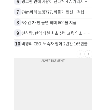
6
16
광고판 안에 사람이 산다?…LA 거리서 화제
7
17
74m짜리 보잉777, 화물기 변신…격납고서 ‘보물’ 찾는 인천공항
김원석
8
18
5주간 차 안 몰면 최대 600불 지급
9
19
천하람, 현역 의원 최초 신병교육 입소…논산서 2박3일 생활
10
20
비영리 CEO, 노숙자 팔아 2년간 165만불