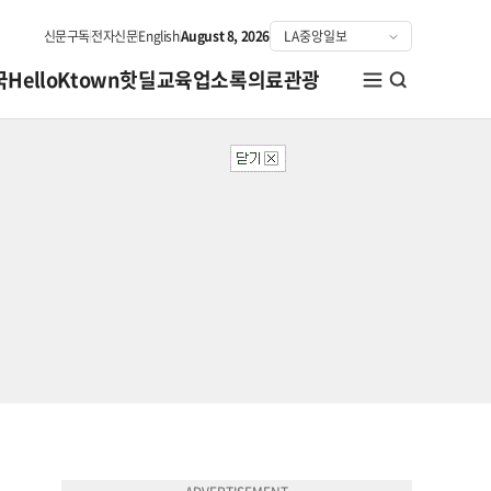
신문구독
전자신문
English
August 8, 2026
국
HelloKtown
핫딜
교육
업소록
의료관광